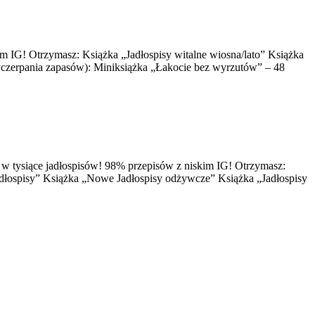
kim IG! Otrzymasz: Książka „Jadłospisy witalne wiosna/lato” Książka
wyczerpania zapasów): Miniksiążka „Łakocie bez wyrzutów” – 48
ię w tysiące jadłospisów! 98% przepisów z niskim IG! Otrzymasz:
 jadłospisy” Książka „Nowe Jadłospisy odżywcze” Książka „Jadłospisy