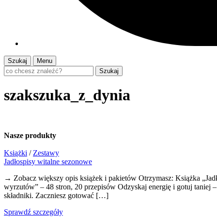
Szukaj
Menu
Szukaj
szakszuka_z_dynia
Nasze
produkty
Książki
/
Zestawy
Jadłospisy witalne sezonowe
→ Zobacz większy opis książek i pakietów Otrzymasz: Książka „Jadł
wyrzutów” – 48 stron, 20 przepisów Odzyskaj energię i gotuj tanie
składniki. Zaczniesz gotować […]
Sprawdź szczegóły