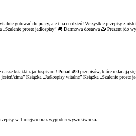
talnie gotować do pracy, ale i na co dzień! Wszystkie przepisy z nis
żka „Szalenie proste jadłospisy” 🚚 Darmowa dostawa 🎁 Prezent (do 
 nasze książki z jadłospisami! Ponad 490 przepisów, które układają s
e jesień/zima” Książka „Jadłospisy witalne” Książka „Szalenie proste
 przepisy w 1 miejscu oraz wygodna wyszukiwarka.