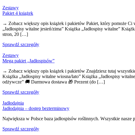
Zestawy
Pakiet 4 książek
→ Zobacz większy opis książek i pakietów Pakiet, który pomoże Ci wi
„Jadłospisy witalne jesień/zima” Książka „Jadłospisy witalne” Ksią
stron, 20 […]
Sprawdź szczegóły
Zestawy
Mega pakiet „Jadłospisów”
→ Zobacz większy opis książek i pakietów Znajdziesz tutaj wszystkie
Książka „Jadłospisy witalne wiosna/lato” Książka „Jadłospisy witaln
odżywcze” 🚚 Darmowa dostawa 🎁 Prezent (do […]
Sprawdź szczegóły
Jadłodajnia
Jadłodajnia – dostęp bezterminowy
Największa w Polsce baza jadłospisów roślinnych. Wszystkie nasze
Sprawdź szczegóły