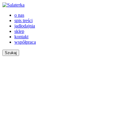
o nas
spis treści
jadłodajnia
sklep
kontakt
współpraca
Szukaj