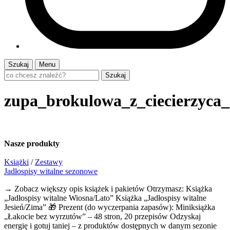
Szukaj
Menu
Szukaj
zupa_brokulowa_z_ciecierzyca_
Nasze
produkty
Książki
/
Zestawy
Jadłospisy witalne sezonowe
→ Zobacz większy opis książek i pakietów Otrzymasz: Książka
„Jadłospisy witalne Wiosna/Lato” Książka „Jadłospisy witalne
Jesień/Zima” 🎁 Prezent (do wyczerpania zapasów): Miniksiążka
„Łakocie bez wyrzutów” – 48 stron, 20 przepisów Odzyskaj
energię i gotuj taniej – z produktów dostępnych w danym sezonie