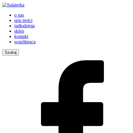
o nas
spis treści
jadłodajnia
sklep
kontakt
współpraca
Szukaj