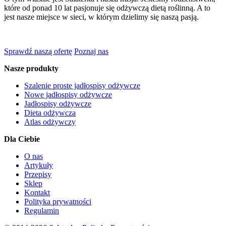
które od ponad 10 lat pasjonuje się odżywczą dietą roślinną. A to
jest nasze miejsce w sieci, w którym dzielimy się naszą pasją.
Sprawdź naszą ofertę
Poznaj nas
Nasze produkty
Szalenie proste jadłospisy odżywcze
Nowe jadłospisy odżywcze
Jadłospisy odżywcze
Dieta odżywcza
Atlas odżywczy
Dla Ciebie
O nas
Artykuły
Przepisy
Sklep
Kontakt
Polityka prywatności
Regulamin