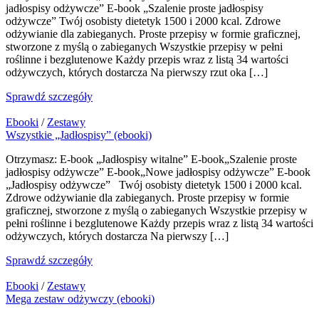
jadłospisy odżywcze” E-book „Szalenie proste jadłospisy
odżywcze” Twój osobisty dietetyk 1500 i 2000 kcal. Zdrowe
odżywianie dla zabieganych. Proste przepisy w formie graficznej,
stworzone z myślą o zabieganych Wszystkie przepisy w pełni
roślinne i bezglutenowe Każdy przepis wraz z listą 34 wartości
odżywczych, których dostarcza Na pierwszy rzut oka […]
Sprawdź szczegóły
Ebooki
/
Zestawy
Wszystkie „Jadłospisy” (ebooki)
Otrzymasz: E-book „Jadłospisy witalne” E-book„Szalenie proste
jadłospisy odżywcze” E-book„Nowe jadłospisy odżywcze” E-book
„Jadłospisy odżywcze” Twój osobisty dietetyk 1500 i 2000 kcal.
Zdrowe odżywianie dla zabieganych. Proste przepisy w formie
graficznej, stworzone z myślą o zabieganych Wszystkie przepisy w
pełni roślinne i bezglutenowe Każdy przepis wraz z listą 34 wartości
odżywczych, których dostarcza Na pierwszy […]
Sprawdź szczegóły
Ebooki
/
Zestawy
Mega zestaw odżywczy (ebooki)