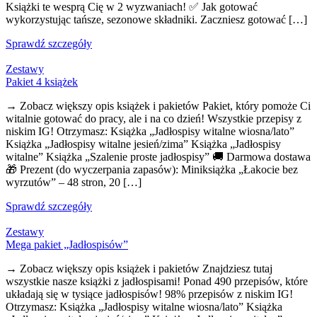
Książki te wesprą Cię w 2 wyzwaniach! ✅ Jak gotować
wykorzystując tańsze, sezonowe składniki. Zaczniesz gotować […]
Sprawdź szczegóły
Zestawy
Pakiet 4 książek
→ Zobacz większy opis książek i pakietów Pakiet, który pomoże Ci
witalnie gotować do pracy, ale i na co dzień! Wszystkie przepisy z
niskim IG! Otrzymasz: Książka „Jadłospisy witalne wiosna/lato”
Książka „Jadłospisy witalne jesień/zima” Książka „Jadłospisy
witalne” Książka „Szalenie proste jadłospisy” 🚚 Darmowa dostawa
🎁 Prezent (do wyczerpania zapasów): Miniksiążka „Łakocie bez
wyrzutów” – 48 stron, 20 […]
Sprawdź szczegóły
Zestawy
Mega pakiet „Jadłospisów”
→ Zobacz większy opis książek i pakietów Znajdziesz tutaj
wszystkie nasze książki z jadłospisami! Ponad 490 przepisów, które
układają się w tysiące jadłospisów! 98% przepisów z niskim IG!
Otrzymasz: Książka „Jadłospisy witalne wiosna/lato” Książka