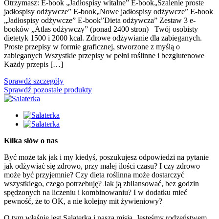
Otrzymasz: E-book „Jadłospisy witalne” E-book„Szalenie proste
jadłospisy odżywcze” E-book„Nowe jadłospisy odżywcze” E-book
„Jadłospisy odżywcze” E-book”Dieta odżywcza” Zestaw 3 e-
booków „Atlas odżywczy” (ponad 2400 stron) Twój osobisty
dietetyk 1500 i 2000 kcal. Zdrowe odżywianie dla zabieganych.
Proste przepisy w formie graficznej, stworzone z myślą o
zabieganych Wszystkie przepisy w pełni roślinne i bezglutenowe
Każdy przepis […]
Sprawdź szczegóły
Sprawdź pozostałe produkty
Kilka słów o nas
Być może tak jak i my kiedyś, poszukujesz odpowiedzi na pytanie
jak odżywiać się zdrowo, przy małej ilości czasu? I czy zdrowo
może być przyjemnie? Czy dieta roślinna może dostarczyć
wszystkiego, czego potrzebuję? Jak ją zbilansować, bez godzin
spędzonych na liczeniu i kombinowaniu? I w dodatku mieć
pewność, że to OK, a nie kolejny mit żywieniowy?
O tym właśnie jest Salaterka i nasza misja. Jesteśmy rodzeństwem,