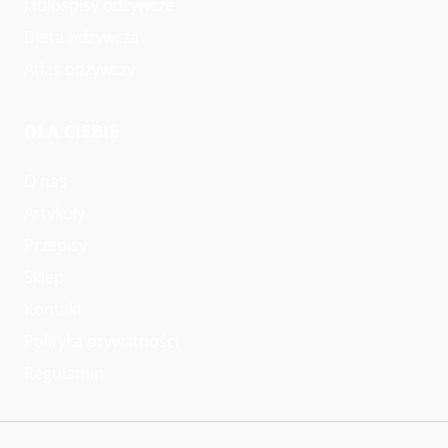
Jadłospisy odżywcze
Dieta odżywcza
Atlas odżywczy
DLA CIEBIE
O nas
Artykuły
Przepisy
Sklep
Kontakt
Polityka prywatności
Regulamin