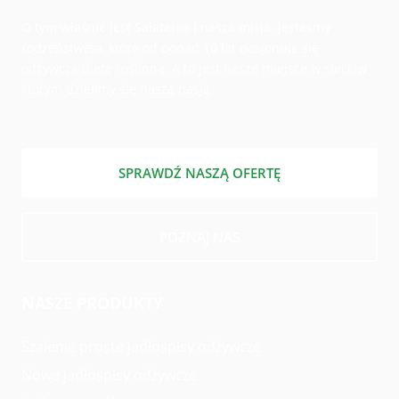
O tym właśnie jest Salaterka i nasza misja. Jesteśmy
rodzeństwem, które od ponad 10 lat pasjonuje się
odżywczą dietą roślinną. A to jest nasze miejsce w sieci, w
którym dzielimy się naszą pasją.
SPRAWDŹ NASZĄ OFERTĘ
POZNAJ NAS
NASZE PRODUKTY
Szalenie proste jadłospisy odżywcze
Nowe jadłospisy odżywcze