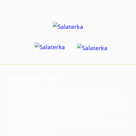
KILKA SŁÓW O NAS
Być może tak jak i my kiedyś, poszukujesz odpowiedzi na
pytanie jak odżywiać się zdrowo, przy małej ilości czasu? I
czy zdrowo może być przyjemnie? Czy dieta roślinna może
dostarczyć wszystkiego, czego potrzebuję? Jak ją
zbilansować, bez godzin spędzonych na liczeniu i
kombinowaniu? I w dodatku mieć pewność, że to OK, a nie
kolejny mit żywieniowy?