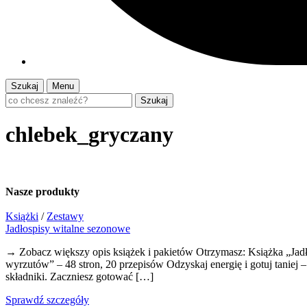
Szukaj
Menu
Szukaj
chlebek_gryczany
Nasze
produkty
Książki
/
Zestawy
Jadłospisy witalne sezonowe
→ Zobacz większy opis książek i pakietów Otrzymasz: Książka „Jadł
wyrzutów” – 48 stron, 20 przepisów Odzyskaj energię i gotuj tanie
składniki. Zaczniesz gotować […]
Sprawdź szczegóły