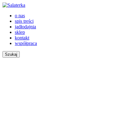
o nas
spis treści
jadłodajnia
sklep
kontakt
współpraca
Szukaj