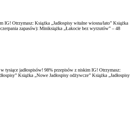
kim IG! Otrzymasz: Książka „Jadłospisy witalne wiosna/lato” Książka
wyczerpania zapasów): Miniksiążka „Łakocie bez wyrzutów” – 48
ię w tysiące jadłospisów! 98% przepisów z niskim IG! Otrzymasz:
 jadłospisy” Książka „Nowe Jadłospisy odżywcze” Książka „Jadłospisy