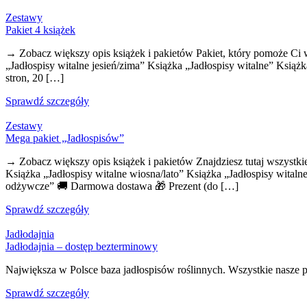
Zestawy
Pakiet 4 książek
→ Zobacz większy opis książek i pakietów Pakiet, który pomoże Ci wi
„Jadłospisy witalne jesień/zima” Książka „Jadłospisy witalne” Ksią
stron, 20 […]
Sprawdź szczegóły
Zestawy
Mega pakiet „Jadłospisów”
→ Zobacz większy opis książek i pakietów Znajdziesz tutaj wszystkie
Książka „Jadłospisy witalne wiosna/lato” Książka „Jadłospisy witaln
odżywcze” 🚚 Darmowa dostawa 🎁 Prezent (do […]
Sprawdź szczegóły
Jadłodajnia
Jadłodajnia – dostęp bezterminowy
Największa w Polsce baza jadłospisów roślinnych. Wszystkie nasze
Sprawdź szczegóły