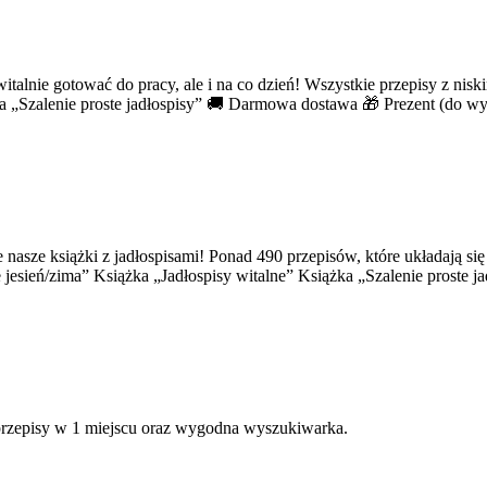
talnie gotować do pracy, ale i na co dzień! Wszystkie przepisy z nis
żka „Szalenie proste jadłospisy” 🚚 Darmowa dostawa 🎁 Prezent (do 
 nasze książki z jadłospisami! Ponad 490 przepisów, które układają s
e jesień/zima” Książka „Jadłospisy witalne” Książka „Szalenie proste
 przepisy w 1 miejscu oraz wygodna wyszukiwarka.