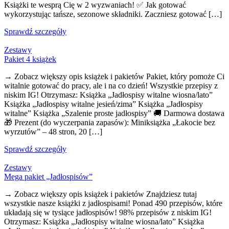
Książki te wesprą Cię w 2 wyzwaniach! ✅ Jak gotować
wykorzystując tańsze, sezonowe składniki. Zaczniesz gotować […]
Sprawdź szczegóły
Zestawy
Pakiet 4 książek
→ Zobacz większy opis książek i pakietów Pakiet, który pomoże Ci
witalnie gotować do pracy, ale i na co dzień! Wszystkie przepisy z
niskim IG! Otrzymasz: Książka „Jadłospisy witalne wiosna/lato”
Książka „Jadłospisy witalne jesień/zima” Książka „Jadłospisy
witalne” Książka „Szalenie proste jadłospisy” 🚚 Darmowa dostawa
🎁 Prezent (do wyczerpania zapasów): Miniksiążka „Łakocie bez
wyrzutów” – 48 stron, 20 […]
Sprawdź szczegóły
Zestawy
Mega pakiet „Jadłospisów”
→ Zobacz większy opis książek i pakietów Znajdziesz tutaj
wszystkie nasze książki z jadłospisami! Ponad 490 przepisów, które
układają się w tysiące jadłospisów! 98% przepisów z niskim IG!
Otrzymasz: Książka „Jadłospisy witalne wiosna/lato” Książka