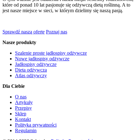
które od ponad 10 lat pasjonuje się odżywczą dietą roślinną. A to
jest nasze miejsce w sieci, w którym dzielimy się naszą pasją.
Sprawdź naszą ofertę
Poznaj nas
Nasze produkty
Szalenie proste jadłospisy odżywcze
Nowe jadłospisy odżywcze
Jadłospisy odżywcze
Dieta odżywcza
Atlas odżywczy
Dla Ciebie
O nas
Artykuły
Przepisy
Sklep
Kontakt
Polityka prywatności
Regulamin