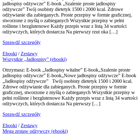
jadłospisy odżywcze” E-book „Szalenie proste jadłospisy
odżywcze” Twój osobisty dietetyk 1500 i 2000 kcal. Zdrowe
odżywianie dla zabieganych. Proste przepisy w formie graficznej,
stworzone z myślą o zabieganych Wszystkie przepisy w pełni
roślinne i bezglutenowe Każdy przepis wraz z listą 34 wartości
odżywczych, których dostarcza Na pierwszy rzut oka […]
Sprawdź szczegóły
Ebooki
/
Zestawy
Wszystkie „Jadłospisy” (ebooki)
Otrzymasz: E-book „Jadłospisy witalne” E-book„Szalenie proste
jadłospisy odżywcze” E-book„Nowe jadłospisy odżywcze” E-book
„Jadłospisy odżywcze” Twój osobisty dietetyk 1500 i 2000 kcal.
Zdrowe odżywianie dla zabieganych. Proste przepisy w formie
graficznej, stworzone z myślą o zabieganych Wszystkie przepisy w
pełni roślinne i bezglutenowe Każdy przepis wraz z listą 34 wartości
odżywczych, których dostarcza Na pierwszy […]
Sprawdź szczegóły
Ebooki
/
Zestawy
Mega zestaw odżywczy (ebooki)