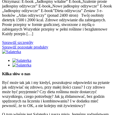
Otrzymasz: E-book „Jadłospisy witalne” E-book„Szalenie proste
jadłospisy odżywcze” E-book„Nowe jadłospisy odżywcze” E-book
„Jadłospisy odżywcze” E-book”Dieta odżywcza” Zestaw 3 e-
booków „Atlas odżywczy” (ponad 2400 stron) Twój osobisty
dietetyk 1500 i 2000 kcal. Zdrowe odżywianie dla zabieganych.
Proste przepisy w formie graficznej, stworzone z myślą o
zabieganych Wszystkie przepisy w pełni roślinne i bezglutenowe
Każdy przepis […]
Sprawdź szczegóły
Sprawdź pozostałe produkty
Kilka słów o nas
Być może tak jak i my kiedyś, poszukujesz odpowiedzi na pytanie
jak odżywiać się zdrowo, przy małej ilości czasu? I czy zdrowo
może być przyjemnie? Czy dieta roślinna może dostarczyć
wszystkiego, czego potrzebuję? Jak ją zbilansować, bez godzin
spędzonych na liczeniu i kombinowaniu? I w dodatku mieć
pewność, że to OK, a nie kolejny mit żywieniowy?
O tym właśnie jest Salaterka i nasza misja. Jesteśmy rodzeństwem,