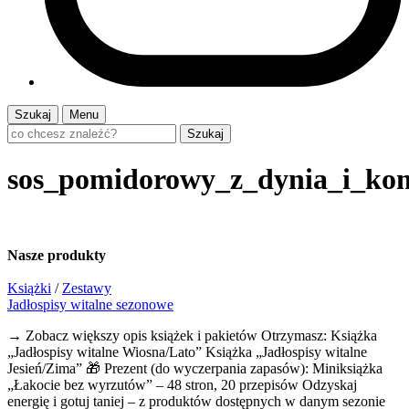
Szukaj
Menu
Szukaj
sos_pomidorowy_z_dynia_i_ko
Nasze
produkty
Książki
/
Zestawy
Jadłospisy witalne sezonowe
→ Zobacz większy opis książek i pakietów Otrzymasz: Książka
„Jadłospisy witalne Wiosna/Lato” Książka „Jadłospisy witalne
Jesień/Zima” 🎁 Prezent (do wyczerpania zapasów): Miniksiążka
„Łakocie bez wyrzutów” – 48 stron, 20 przepisów Odzyskaj
energię i gotuj taniej – z produktów dostępnych w danym sezonie