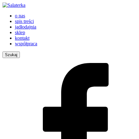
o nas
spis treści
jadłodajnia
sklep
kontakt
współpraca
Szukaj