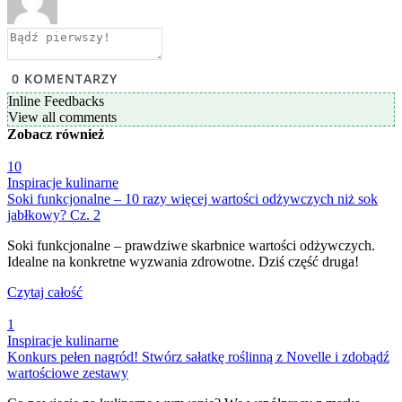
0
KOMENTARZY
Inline Feedbacks
View all comments
Zobacz
również
10
Inspiracje kulinarne
Soki funkcjonalne – 10 razy więcej wartości odżywczych niż sok
jabłkowy? Cz. 2
Soki funkcjonalne – prawdziwe skarbnice wartości odżywczych.
Idealne na konkretne wyzwania zdrowotne. Dziś część druga!
Czytaj całość
1
Inspiracje kulinarne
Konkurs pełen nagród! Stwórz sałatkę roślinną z Novelle i zdobądź
wartościowe zestawy