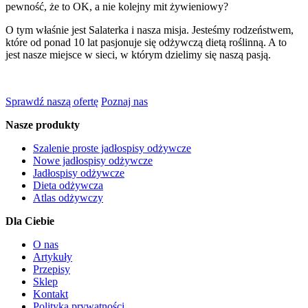
pewność, że to OK, a nie kolejny mit żywieniowy?
O tym właśnie jest Salaterka i nasza misja. Jesteśmy rodzeństwem,
które od ponad 10 lat pasjonuje się odżywczą dietą roślinną. A to
jest nasze miejsce w sieci, w którym dzielimy się naszą pasją.
Sprawdź naszą ofertę
Poznaj nas
Nasze produkty
Szalenie proste jadłospisy odżywcze
Nowe jadłospisy odżywcze
Jadłospisy odżywcze
Dieta odżywcza
Atlas odżywczy
Dla Ciebie
O nas
Artykuły
Przepisy
Sklep
Kontakt
Polityka prywatności