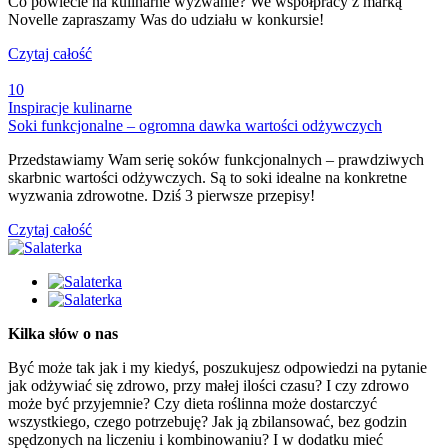
Co powiecie na kulinarne wyzwanie? We współpracy z marką
Novelle zapraszamy Was do udziału w konkursie!
Czytaj całość
10
Inspiracje kulinarne
Soki funkcjonalne – ogromna dawka wartości odżywczych
Przedstawiamy Wam serię soków funkcjonalnych – prawdziwych
skarbnic wartości odżywczych. Są to soki idealne na konkretne
wyzwania zdrowotne. Dziś 3 pierwsze przepisy!
Czytaj całość
Kilka słów o nas
Być może tak jak i my kiedyś, poszukujesz odpowiedzi na pytanie
jak odżywiać się zdrowo, przy małej ilości czasu? I czy zdrowo
może być przyjemnie? Czy dieta roślinna może dostarczyć
wszystkiego, czego potrzebuję? Jak ją zbilansować, bez godzin
spędzonych na liczeniu i kombinowaniu? I w dodatku mieć