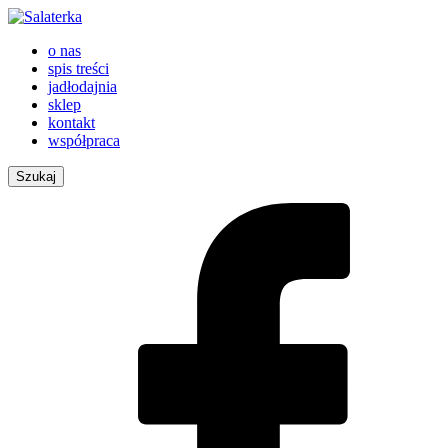
o nas
spis treści
jadłodajnia
sklep
kontakt
współpraca
Szukaj