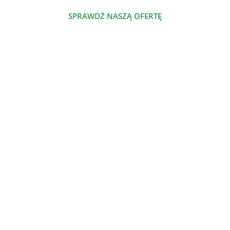
SPRAWDŹ NASZĄ OFERTĘ
POZNAJ NAS
NASZE PRODUKTY
Szalenie proste jadłospisy odżywcze
Nowe jadłospisy odżywcze
Jadłospisy odżywcze
Dieta odżywcza
Atlas odżywczy
DLA CIEBIE