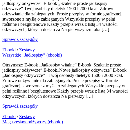
jadłospisy odżywcze” E-book „Szalenie proste jadłospisy
odżywcze” Twój osobisty dietetyk 1500 i 2000 kcal. Zdrowe
odżywianie dla zabieganych. Proste przepisy w formie graficznej,
stworzone z myślą o zabieganych Wszystkie przepisy w pełni
roślinne i bezglutenowe Każdy przepis wraz z listą 34 wartości
odżywczych, których dostarcza Na pierwszy rzut oka […]
Sprawdź szczegóły
Ebooki
/
Zestawy
Wszystkie „Jadłospisy” (ebooki)
Otrzymasz: E-book „Jadłospisy witalne” E-book„Szalenie proste
jadłospisy odżywcze” E-book„Nowe jadłospisy odżywcze” E-book
„Jadłospisy odżywcze” Twój osobisty dietetyk 1500 i 2000 kcal.
Zdrowe odżywianie dla zabieganych. Proste przepisy w formie
graficznej, stworzone z myślą o zabieganych Wszystkie przepisy w
pełni roślinne i bezglutenowe Każdy przepis wraz z listą 34 wartości
odżywczych, których dostarcza Na pierwszy […]
Sprawdź szczegóły
Ebooki
/
Zestawy
Mega zestaw odżywczy (ebooki)