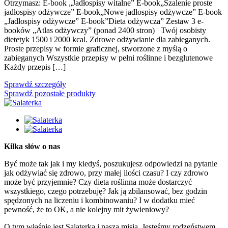
Otrzymasz: E-book „Jadłospisy witalne” E-book„Szalenie proste
jadłospisy odżywcze” E-book„Nowe jadłospisy odżywcze” E-book
„Jadłospisy odżywcze” E-book”Dieta odżywcza” Zestaw 3 e-
booków „Atlas odżywczy” (ponad 2400 stron) Twój osobisty
dietetyk 1500 i 2000 kcal. Zdrowe odżywianie dla zabieganych.
Proste przepisy w formie graficznej, stworzone z myślą o
zabieganych Wszystkie przepisy w pełni roślinne i bezglutenowe
Każdy przepis […]
Sprawdź szczegóły
Sprawdź pozostałe produkty
Kilka słów o nas
Być może tak jak i my kiedyś, poszukujesz odpowiedzi na pytanie
jak odżywiać się zdrowo, przy małej ilości czasu? I czy zdrowo
może być przyjemnie? Czy dieta roślinna może dostarczyć
wszystkiego, czego potrzebuję? Jak ją zbilansować, bez godzin
spędzonych na liczeniu i kombinowaniu? I w dodatku mieć
pewność, że to OK, a nie kolejny mit żywieniowy?
O tym właśnie jest Salaterka i nasza misja. Jesteśmy rodzeństwem,