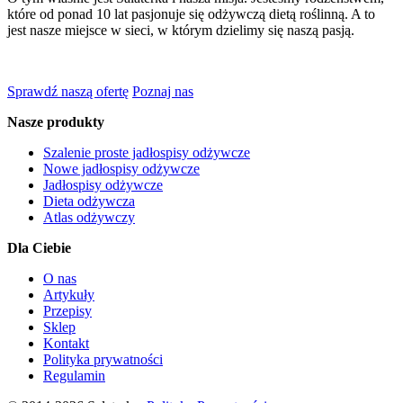
które od ponad 10 lat pasjonuje się odżywczą dietą roślinną. A to
jest nasze miejsce w sieci, w którym dzielimy się naszą pasją.
Sprawdź naszą ofertę
Poznaj nas
Nasze produkty
Szalenie proste jadłospisy odżywcze
Nowe jadłospisy odżywcze
Jadłospisy odżywcze
Dieta odżywcza
Atlas odżywczy
Dla Ciebie
O nas
Artykuły
Przepisy
Sklep
Kontakt
Polityka prywatności
Regulamin