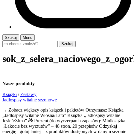
Szukaj
Menu
Szukaj
sok_z_selera_naciowego_z_ogo
Nasze
produkty
Książki
/
Zestawy
Jadłospisy witalne sezonowe
→ Zobacz większy opis książek i pakietów Otrzymasz: Książka
„Jadłospisy witalne Wiosna/Lato” Książka „Jadłospisy witalne
Jesień/Zima” 🎁 Prezent (do wyczerpania zapasów): Miniksiążka
„Łakocie bez wyrzutów” – 48 stron, 20 przepisów Odzyskaj
energię i gotuj taniej – z produktów dostępnych w danym sezonie