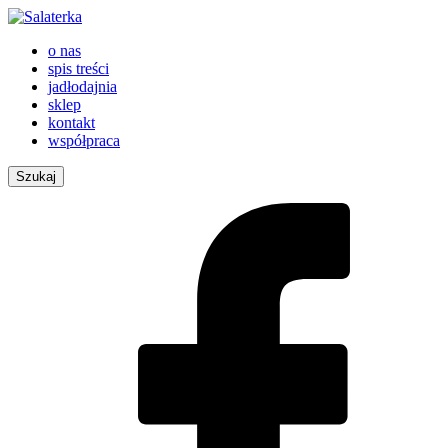
o nas
spis treści
jadłodajnia
sklep
kontakt
współpraca
Szukaj