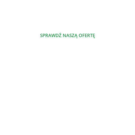
którym dzielimy się naszą pasją.
SPRAWDŹ NASZĄ OFERTĘ
POZNAJ NAS
NASZE PRODUKTY
Szalenie proste jadłospisy odżywcze
Nowe jadłospisy odżywcze
Jadłospisy odżywcze
Dieta odżywcza
Atlas odżywczy