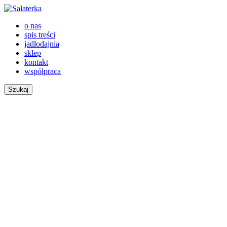
o nas
spis treści
jadłodajnia
sklep
kontakt
współpraca
Szukaj