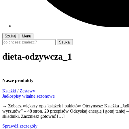
Szukaj
Menu
Szukaj
dieta-odzywcza_1
Nasze
produkty
Książki
/
Zestawy
Jadłospisy witalne sezonowe
→ Zobacz większy opis książek i pakietów Otrzymasz: Książka „Jadł
wyrzutów” – 48 stron, 20 przepisów Odzyskaj energię i gotuj tanie
składniki. Zaczniesz gotować […]
Sprawdź szczegóły