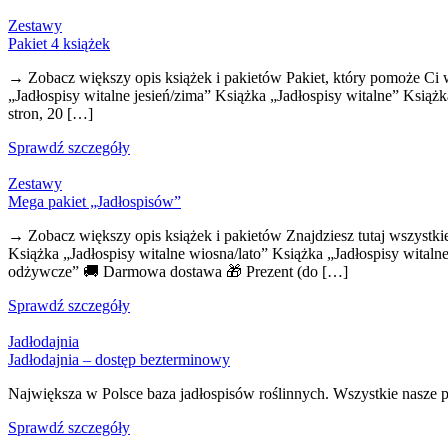
Zestawy
Pakiet 4 książek
→ Zobacz większy opis książek i pakietów Pakiet, który pomoże Ci wi
„Jadłospisy witalne jesień/zima” Książka „Jadłospisy witalne” Ksią
stron, 20 […]
Sprawdź szczegóły
Zestawy
Mega pakiet „Jadłospisów”
→ Zobacz większy opis książek i pakietów Znajdziesz tutaj wszystkie
Książka „Jadłospisy witalne wiosna/lato” Książka „Jadłospisy witaln
odżywcze” 🚚 Darmowa dostawa 🎁 Prezent (do […]
Sprawdź szczegóły
Jadłodajnia
Jadłodajnia – dostęp bezterminowy
Największa w Polsce baza jadłospisów roślinnych. Wszystkie nasze
Sprawdź szczegóły