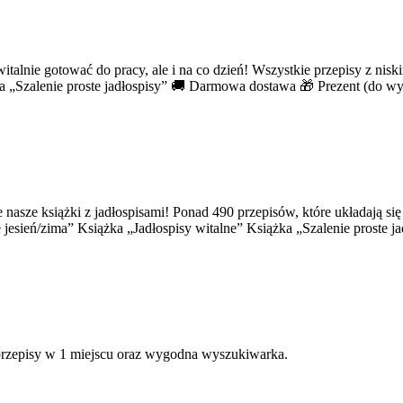
talnie gotować do pracy, ale i na co dzień! Wszystkie przepisy z nis
żka „Szalenie proste jadłospisy” 🚚 Darmowa dostawa 🎁 Prezent (do 
 nasze książki z jadłospisami! Ponad 490 przepisów, które układają s
e jesień/zima” Książka „Jadłospisy witalne” Książka „Szalenie proste
 przepisy w 1 miejscu oraz wygodna wyszukiwarka.