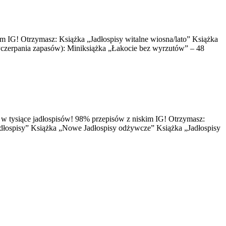
kim IG! Otrzymasz: Książka „Jadłospisy witalne wiosna/lato” Książka
wyczerpania zapasów): Miniksiążka „Łakocie bez wyrzutów” – 48
ię w tysiące jadłospisów! 98% przepisów z niskim IG! Otrzymasz:
 jadłospisy” Książka „Nowe Jadłospisy odżywcze” Książka „Jadłospisy