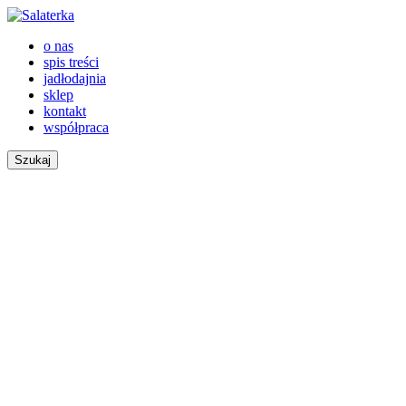
o nas
spis treści
jadłodajnia
sklep
kontakt
współpraca
Szukaj