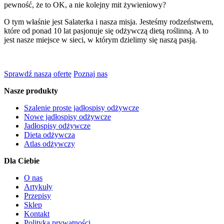
pewność, że to OK, a nie kolejny mit żywieniowy?
O tym właśnie jest Salaterka i nasza misja. Jesteśmy rodzeństwem,
które od ponad 10 lat pasjonuje się odżywczą dietą roślinną. A to
jest nasze miejsce w sieci, w którym dzielimy się naszą pasją.
Sprawdź naszą ofertę
Poznaj nas
Nasze produkty
Szalenie proste jadłospisy odżywcze
Nowe jadłospisy odżywcze
Jadłospisy odżywcze
Dieta odżywcza
Atlas odżywczy
Dla Ciebie
O nas
Artykuły
Przepisy
Sklep
Kontakt
Polityka prywatności