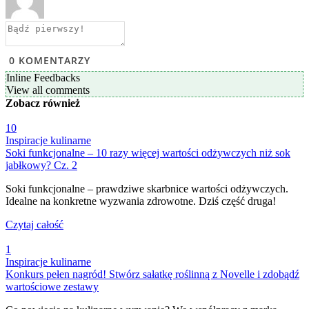
0
KOMENTARZY
Inline Feedbacks
View all comments
Zobacz
również
10
Inspiracje kulinarne
Soki funkcjonalne – 10 razy więcej wartości odżywczych niż sok
jabłkowy? Cz. 2
Soki funkcjonalne – prawdziwe skarbnice wartości odżywczych.
Idealne na konkretne wyzwania zdrowotne. Dziś część druga!
Czytaj całość
1
Inspiracje kulinarne
Konkurs pełen nagród! Stwórz sałatkę roślinną z Novelle i zdobądź
wartościowe zestawy