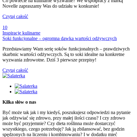
Co powiecie na kulinarne wyzwanie? We współpracy z marką
Novelle zapraszamy Was do udziału w konkursie!
Czytaj całość
10
Inspiracje kulinarne
Soki funkcjonalne – ogromna dawka wartości odżywczych
Przedstawiamy Wam serię soków funkcjonalnych – prawdziwych
skarbnic wartości odżywczych. Są to soki idealne na konkretne
wyzwania zdrowotne. Dziś 3 pierwsze przepisy!
Czytaj całość
Kilka słów o nas
Być może tak jak i my kiedyś, poszukujesz odpowiedzi na pytanie
jak odżywiać się zdrowo, przy małej ilości czasu? I czy zdrowo
może być przyjemnie? Czy dieta roślinna może dostarczyć
wszystkiego, czego potrzebuję? Jak ją zbilansować, bez godzin
spędzonych na liczeniu i kombinowaniu? I w dodatku mieć