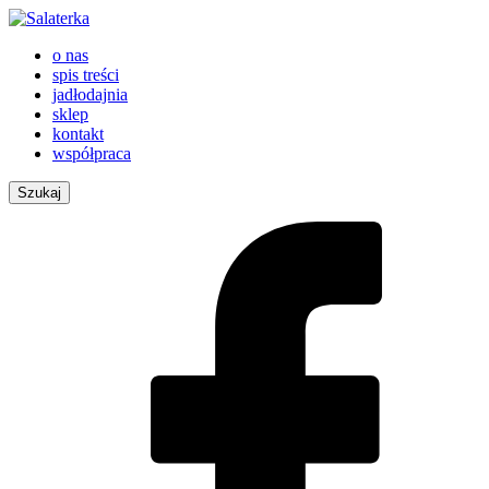
o nas
spis treści
jadłodajnia
sklep
kontakt
współpraca
Szukaj