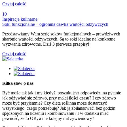
Czytaj całość
10
Inspiracje kulinarne
Soki funkcjonalne – ogromna dawka wartości odżywczych
Przedstawiamy Wam serię soków funkcjonalnych – prawdziwych
skarbnic wartości odżywczych. Są to soki idealne na konkretne
wyzwania zdrowotne. Dziś 3 pierwsze przepisy!
Czytaj całość
Kilka słów o nas
Być może tak jak i my kiedyś, poszukujesz odpowiedzi na pytanie
jak odżywiać się zdrowo, przy małej ilości czasu? I czy zdrowo
może być przyjemnie? Czy dieta roślinna może dostarczyć
wszystkiego, czego potrzebuję? Jak ją zbilansować, bez godzin
spędzonych na liczeniu i kombinowaniu? I w dodatku mieć
pewność, że to OK, a nie kolejny mit żywieniowy?