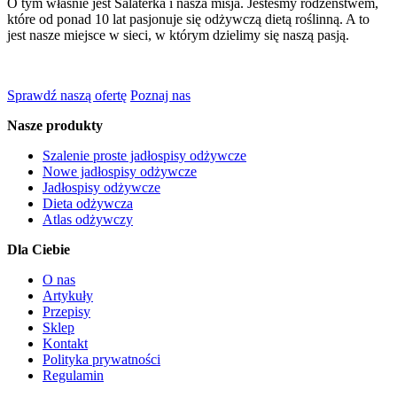
O tym właśnie jest Salaterka i nasza misja. Jesteśmy rodzeństwem,
które od ponad 10 lat pasjonuje się odżywczą dietą roślinną. A to
jest nasze miejsce w sieci, w którym dzielimy się naszą pasją.
Sprawdź naszą ofertę
Poznaj nas
Nasze produkty
Szalenie proste jadłospisy odżywcze
Nowe jadłospisy odżywcze
Jadłospisy odżywcze
Dieta odżywcza
Atlas odżywczy
Dla Ciebie
O nas
Artykuły
Przepisy
Sklep
Kontakt
Polityka prywatności
Regulamin