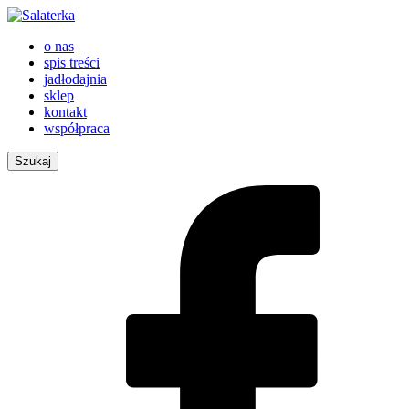
o nas
spis treści
jadłodajnia
sklep
kontakt
współpraca
Szukaj