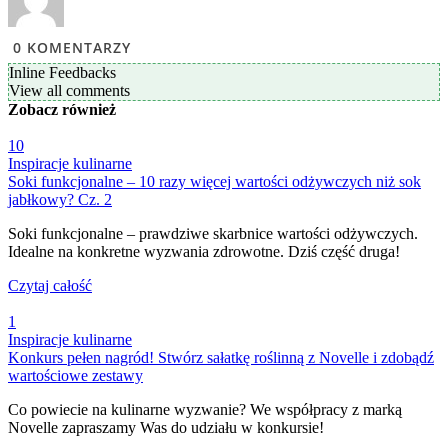
0
KOMENTARZY
Inline Feedbacks
View all comments
Zobacz
również
10
Inspiracje kulinarne
Soki funkcjonalne – 10 razy więcej wartości odżywczych niż sok
jabłkowy? Cz. 2
Soki funkcjonalne – prawdziwe skarbnice wartości odżywczych.
Idealne na konkretne wyzwania zdrowotne. Dziś część druga!
Czytaj całość
1
Inspiracje kulinarne
Konkurs pełen nagród! Stwórz sałatkę roślinną z Novelle i zdobądź
wartościowe zestawy
Co powiecie na kulinarne wyzwanie? We współpracy z marką
Novelle zapraszamy Was do udziału w konkursie!