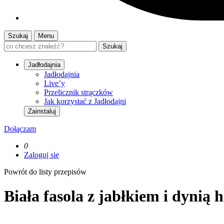
Szukaj
Menu
Szukaj
Jadłodajnia
Jadłodajnia
Live’y
Przelicznik strączków
Jak korzystać z Jadłodajni
Zainstaluj
Dołączam
0
Zaloguj się
Powrót do listy przepisów
Biała fasola z jabłkiem i dynią 