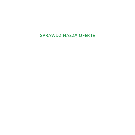
którym dzielimy się naszą pasją.
SPRAWDŹ NASZĄ OFERTĘ
POZNAJ NAS
NASZE PRODUKTY
Szalenie proste jadłospisy odżywcze
Nowe jadłospisy odżywcze
Jadłospisy odżywcze
Dieta odżywcza
Atlas odżywczy