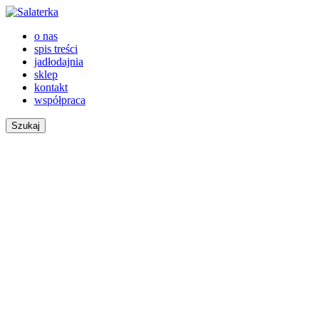
o nas
spis treści
jadłodajnia
sklep
kontakt
współpraca
Szukaj