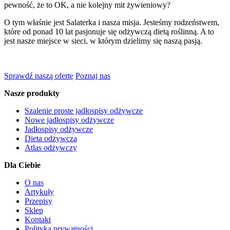
pewność, że to OK, a nie kolejny mit żywieniowy?
O tym właśnie jest Salaterka i nasza misja. Jesteśmy rodzeństwem,
które od ponad 10 lat pasjonuje się odżywczą dietą roślinną. A to
jest nasze miejsce w sieci, w którym dzielimy się naszą pasją.
Sprawdź naszą ofertę
Poznaj nas
Nasze produkty
Szalenie proste jadłospisy odżywcze
Nowe jadłospisy odżywcze
Jadłospisy odżywcze
Dieta odżywcza
Atlas odżywczy
Dla Ciebie
O nas
Artykuły
Przepisy
Sklep
Kontakt
Polityka prywatności