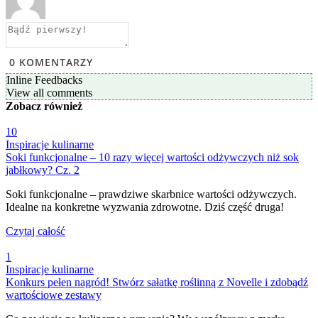
0
KOMENTARZY
Inline Feedbacks
View all comments
Zobacz
również
10
Inspiracje kulinarne
Soki funkcjonalne – 10 razy więcej wartości odżywczych niż sok
jabłkowy? Cz. 2
Soki funkcjonalne – prawdziwe skarbnice wartości odżywczych.
Idealne na konkretne wyzwania zdrowotne. Dziś część druga!
Czytaj całość
1
Inspiracje kulinarne
Konkurs pełen nagród! Stwórz sałatkę roślinną z Novelle i zdobądź
wartościowe zestawy