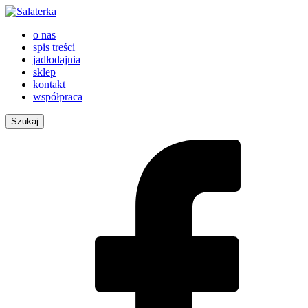
o nas
spis treści
jadłodajnia
sklep
kontakt
współpraca
Szukaj