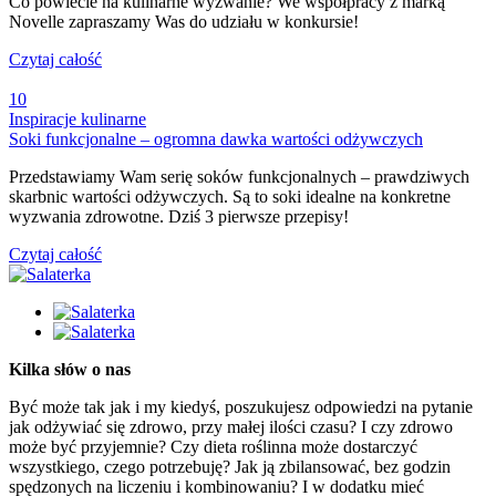
Co powiecie na kulinarne wyzwanie? We współpracy z marką
Novelle zapraszamy Was do udziału w konkursie!
Czytaj całość
10
Inspiracje kulinarne
Soki funkcjonalne – ogromna dawka wartości odżywczych
Przedstawiamy Wam serię soków funkcjonalnych – prawdziwych
skarbnic wartości odżywczych. Są to soki idealne na konkretne
wyzwania zdrowotne. Dziś 3 pierwsze przepisy!
Czytaj całość
Kilka słów o nas
Być może tak jak i my kiedyś, poszukujesz odpowiedzi na pytanie
jak odżywiać się zdrowo, przy małej ilości czasu? I czy zdrowo
może być przyjemnie? Czy dieta roślinna może dostarczyć
wszystkiego, czego potrzebuję? Jak ją zbilansować, bez godzin
spędzonych na liczeniu i kombinowaniu? I w dodatku mieć