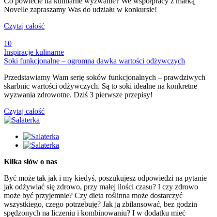
Co powiecie na kulinarne wyzwanie? We współpracy z marką
Novelle zapraszamy Was do udziału w konkursie!
Czytaj całość
10
Inspiracje kulinarne
Soki funkcjonalne – ogromna dawka wartości odżywczych
Przedstawiamy Wam serię soków funkcjonalnych – prawdziwych
skarbnic wartości odżywczych. Są to soki idealne na konkretne
wyzwania zdrowotne. Dziś 3 pierwsze przepisy!
Czytaj całość
Kilka słów o nas
Być może tak jak i my kiedyś, poszukujesz odpowiedzi na pytanie
jak odżywiać się zdrowo, przy małej ilości czasu? I czy zdrowo
może być przyjemnie? Czy dieta roślinna może dostarczyć
wszystkiego, czego potrzebuję? Jak ją zbilansować, bez godzin
spędzonych na liczeniu i kombinowaniu? I w dodatku mieć