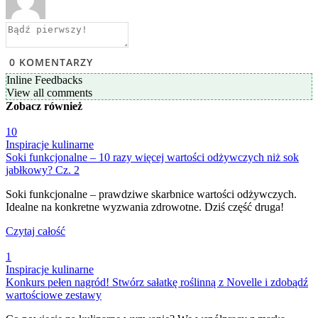
0
KOMENTARZY
Inline Feedbacks
View all comments
Zobacz
również
10
Inspiracje kulinarne
Soki funkcjonalne – 10 razy więcej wartości odżywczych niż sok
jabłkowy? Cz. 2
Soki funkcjonalne – prawdziwe skarbnice wartości odżywczych.
Idealne na konkretne wyzwania zdrowotne. Dziś część druga!
Czytaj całość
1
Inspiracje kulinarne
Konkurs pełen nagród! Stwórz sałatkę roślinną z Novelle i zdobądź
wartościowe zestawy