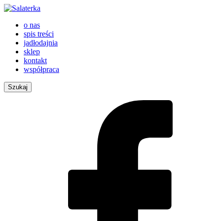
o nas
spis treści
jadłodajnia
sklep
kontakt
współpraca
Szukaj