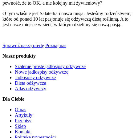
pewność, że to OK, a nie kolejny mit żywieniowy?
O tym właśnie jest Salaterka i nasza misja. Jesteśmy rodzeństwem,
które od ponad 10 lat pasjonuje się odżywczą dietą roślinną. A to
jest nasze miejsce w sieci, w którym dzielimy się naszą pasją.
Sprawdź naszą ofertę
Poznaj nas
Nasze produkty
Szalenie proste jadłospisy odżywcze
Nowe jadłospisy odżywcze
Jadłospisy odżywcze
Dieta odżywcza
Atlas odżywczy
Dla Ciebie
O nas
Artykuły
Przepisy
Sklep
Kontakt
Polityka prywatności