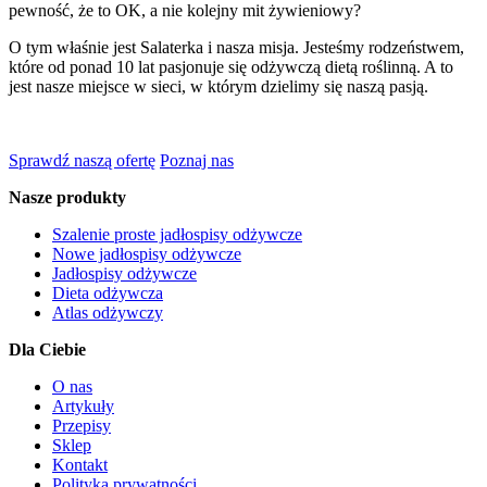
pewność, że to OK, a nie kolejny mit żywieniowy?
O tym właśnie jest Salaterka i nasza misja. Jesteśmy rodzeństwem,
które od ponad 10 lat pasjonuje się odżywczą dietą roślinną. A to
jest nasze miejsce w sieci, w którym dzielimy się naszą pasją.
Sprawdź naszą ofertę
Poznaj nas
Nasze produkty
Szalenie proste jadłospisy odżywcze
Nowe jadłospisy odżywcze
Jadłospisy odżywcze
Dieta odżywcza
Atlas odżywczy
Dla Ciebie
O nas
Artykuły
Przepisy
Sklep
Kontakt
Polityka prywatności