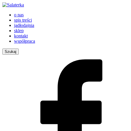
o nas
spis treści
jadłodajnia
sklep
kontakt
współpraca
Szukaj