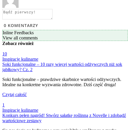
0
KOMENTARZY
Inline Feedbacks
View all comments
Zobacz
również
10
Inspiracje kulinarne
Soki funkcjonalne – 10 razy więcej wartości odżywczych niż sok
jabłkowy? Cz. 2
Soki funkcjonalne – prawdziwe skarbnice wartości odżywczych.
Idealne na konkretne wyzwania zdrowotne. Dziś część druga!
Czytaj całość
1
Inspiracje kulinarne
Konkurs pełen nagród! Stwórz sałatkę roślinną z Novelle i zdobądź
wartościowe zestawy