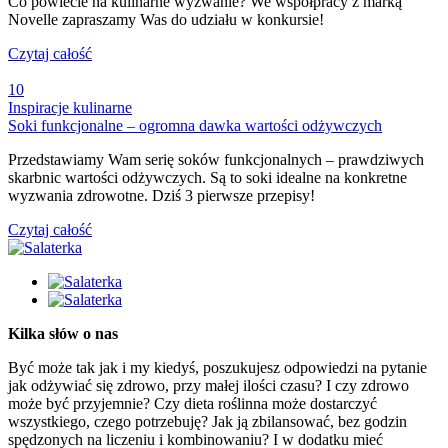
Co powiecie na kulinarne wyzwanie? We współpracy z marką
Novelle zapraszamy Was do udziału w konkursie!
Czytaj całość
10
Inspiracje kulinarne
Soki funkcjonalne – ogromna dawka wartości odżywczych
Przedstawiamy Wam serię soków funkcjonalnych – prawdziwych
skarbnic wartości odżywczych. Są to soki idealne na konkretne
wyzwania zdrowotne. Dziś 3 pierwsze przepisy!
Czytaj całość
Kilka słów o nas
Być może tak jak i my kiedyś, poszukujesz odpowiedzi na pytanie
jak odżywiać się zdrowo, przy małej ilości czasu? I czy zdrowo
może być przyjemnie? Czy dieta roślinna może dostarczyć
wszystkiego, czego potrzebuję? Jak ją zbilansować, bez godzin
spędzonych na liczeniu i kombinowaniu? I w dodatku mieć