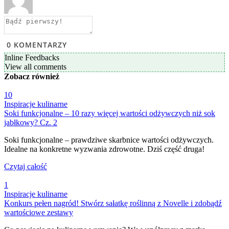
0
KOMENTARZY
Inline Feedbacks
View all comments
Zobacz
również
10
Inspiracje kulinarne
Soki funkcjonalne – 10 razy więcej wartości odżywczych niż sok
jabłkowy? Cz. 2
Soki funkcjonalne – prawdziwe skarbnice wartości odżywczych.
Idealne na konkretne wyzwania zdrowotne. Dziś część druga!
Czytaj całość
1
Inspiracje kulinarne
Konkurs pełen nagród! Stwórz sałatkę roślinną z Novelle i zdobądź
wartościowe zestawy