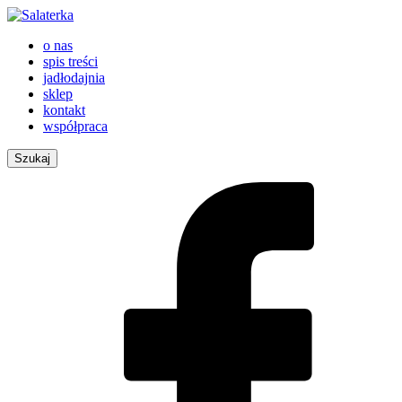
o nas
spis treści
jadłodajnia
sklep
kontakt
współpraca
Szukaj