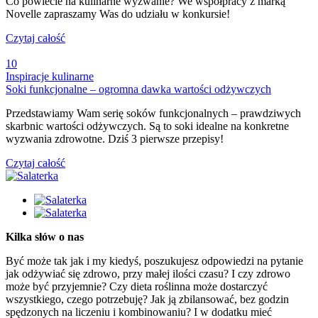
Co powiecie na kulinarne wyzwanie? We współpracy z marką
Novelle zapraszamy Was do udziału w konkursie!
Czytaj całość
10
Inspiracje kulinarne
Soki funkcjonalne – ogromna dawka wartości odżywczych
Przedstawiamy Wam serię soków funkcjonalnych – prawdziwych
skarbnic wartości odżywczych. Są to soki idealne na konkretne
wyzwania zdrowotne. Dziś 3 pierwsze przepisy!
Czytaj całość
Kilka słów o nas
Być może tak jak i my kiedyś, poszukujesz odpowiedzi na pytanie
jak odżywiać się zdrowo, przy małej ilości czasu? I czy zdrowo
może być przyjemnie? Czy dieta roślinna może dostarczyć
wszystkiego, czego potrzebuję? Jak ją zbilansować, bez godzin
spędzonych na liczeniu i kombinowaniu? I w dodatku mieć