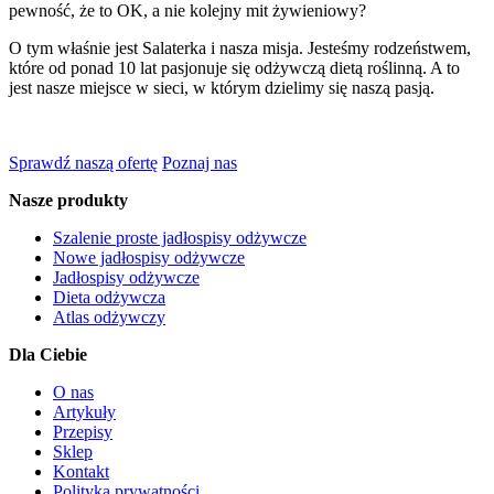
pewność, że to OK, a nie kolejny mit żywieniowy?
O tym właśnie jest Salaterka i nasza misja. Jesteśmy rodzeństwem,
które od ponad 10 lat pasjonuje się odżywczą dietą roślinną. A to
jest nasze miejsce w sieci, w którym dzielimy się naszą pasją.
Sprawdź naszą ofertę
Poznaj nas
Nasze produkty
Szalenie proste jadłospisy odżywcze
Nowe jadłospisy odżywcze
Jadłospisy odżywcze
Dieta odżywcza
Atlas odżywczy
Dla Ciebie
O nas
Artykuły
Przepisy
Sklep
Kontakt
Polityka prywatności