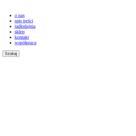
o nas
spis treści
jadłodajnia
sklep
kontakt
współpraca
Szukaj