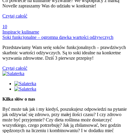
Co powiecie na kulinarne wyzwanie? We współpracy z marką
Novelle zapraszamy Was do udziału w konkursie!
Czytaj całość
10
Inspiracje kulinarne
Soki funkcjonalne – ogromna dawka wartości odżywczych
Przedstawiamy Wam serię soków funkcjonalnych – prawdziwych
skarbnic wartości odżywczych. Są to soki idealne na konkretne
wyzwania zdrowotne. Dziś 3 pierwsze przepisy!
Czytaj całość
Kilka słów o nas
Być może tak jak i my kiedyś, poszukujesz odpowiedzi na pytanie
jak odżywiać się zdrowo, przy małej ilości czasu? I czy zdrowo
może być przyjemnie? Czy dieta roślinna może dostarczyć
wszystkiego, czego potrzebuję? Jak ją zbilansować, bez godzin
spędzonych na liczeniu i kombinowaniu? I w dodatku mieć