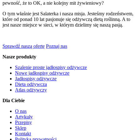
pewność, że to OK, a nie kolejny mit żywieniowy?
O tym właśnie jest Salaterka i nasza misja. Jesteśmy rodzeństwem,
które od ponad 10 lat pasjonuje się odżywczą dietą roślinną. A to
jest nasze miejsce w sieci, w którym dzielimy się naszą pasją.
Sprawdź naszą ofertę
Poznaj nas
Nasze produkty
Szalenie proste jadłospisy odżywcze
Nowe jadłospisy odżywcze
Jadłospisy odżywcze
Dieta odżywcza
Atlas odżywczy
Dla Ciebie
O nas
Artykuły
Przepisy
Sklep
Kontakt
Polityka prywatności