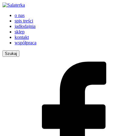
o nas
spis treści
jadłodajnia
sklep
kontakt
współpraca
Szukaj