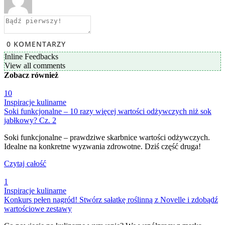
0
KOMENTARZY
Inline Feedbacks
View all comments
Zobacz
również
10
Inspiracje kulinarne
Soki funkcjonalne – 10 razy więcej wartości odżywczych niż sok
jabłkowy? Cz. 2
Soki funkcjonalne – prawdziwe skarbnice wartości odżywczych.
Idealne na konkretne wyzwania zdrowotne. Dziś część druga!
Czytaj całość
1
Inspiracje kulinarne
Konkurs pełen nagród! Stwórz sałatkę roślinną z Novelle i zdobądź
wartościowe zestawy