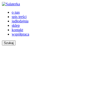
o nas
spis treści
jadłodajnia
sklep
kontakt
współpraca
Szukaj