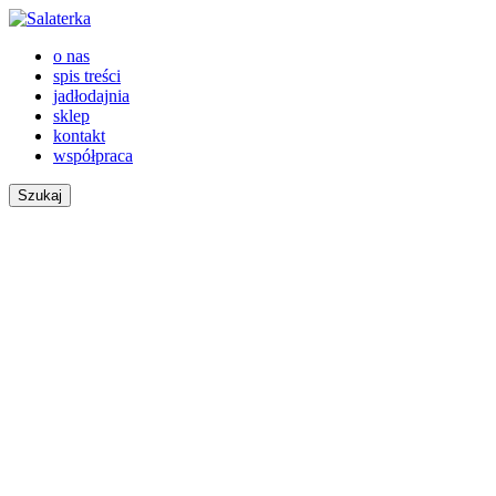
o nas
spis treści
jadłodajnia
sklep
kontakt
współpraca
Szukaj