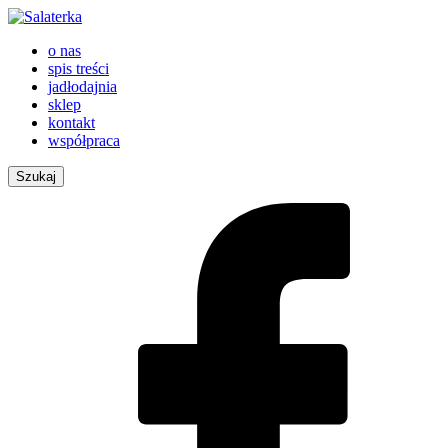
o nas
spis treści
jadłodajnia
sklep
kontakt
współpraca
Szukaj