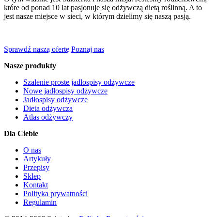
które od ponad 10 lat pasjonuje się odżywczą dietą roślinną. A to
jest nasze miejsce w sieci, w którym dzielimy się naszą pasją.
Sprawdź naszą ofertę
Poznaj nas
Nasze produkty
Szalenie proste jadłospisy odżywcze
Nowe jadłospisy odżywcze
Jadłospisy odżywcze
Dieta odżywcza
Atlas odżywczy
Dla Ciebie
O nas
Artykuły
Przepisy
Sklep
Kontakt
Polityka prywatności
Regulamin