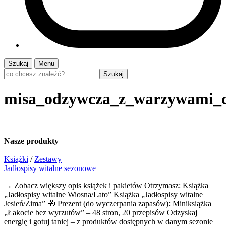
Szukaj
Menu
Szukaj
misa_odzywcza_z_warzywami_c
Nasze
produkty
Książki
/
Zestawy
Jadłospisy witalne sezonowe
→ Zobacz większy opis książek i pakietów Otrzymasz: Książka
„Jadłospisy witalne Wiosna/Lato” Książka „Jadłospisy witalne
Jesień/Zima” 🎁 Prezent (do wyczerpania zapasów): Miniksiążka
„Łakocie bez wyrzutów” – 48 stron, 20 przepisów Odzyskaj
energię i gotuj taniej – z produktów dostępnych w danym sezonie