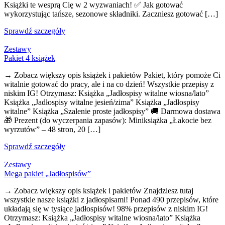
Książki te wesprą Cię w 2 wyzwaniach! ✅ Jak gotować
wykorzystując tańsze, sezonowe składniki. Zaczniesz gotować […]
Sprawdź szczegóły
Zestawy
Pakiet 4 książek
→ Zobacz większy opis książek i pakietów Pakiet, który pomoże Ci
witalnie gotować do pracy, ale i na co dzień! Wszystkie przepisy z
niskim IG! Otrzymasz: Książka „Jadłospisy witalne wiosna/lato”
Książka „Jadłospisy witalne jesień/zima” Książka „Jadłospisy
witalne” Książka „Szalenie proste jadłospisy” 🚚 Darmowa dostawa
🎁 Prezent (do wyczerpania zapasów): Miniksiążka „Łakocie bez
wyrzutów” – 48 stron, 20 […]
Sprawdź szczegóły
Zestawy
Mega pakiet „Jadłospisów”
→ Zobacz większy opis książek i pakietów Znajdziesz tutaj
wszystkie nasze książki z jadłospisami! Ponad 490 przepisów, które
układają się w tysiące jadłospisów! 98% przepisów z niskim IG!
Otrzymasz: Książka „Jadłospisy witalne wiosna/lato” Książka