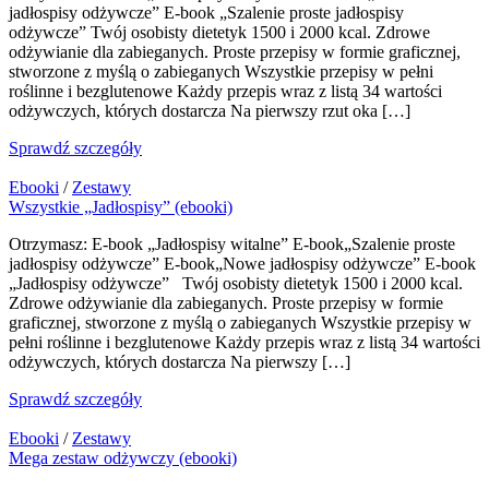
jadłospisy odżywcze” E-book „Szalenie proste jadłospisy
odżywcze” Twój osobisty dietetyk 1500 i 2000 kcal. Zdrowe
odżywianie dla zabieganych. Proste przepisy w formie graficznej,
stworzone z myślą o zabieganych Wszystkie przepisy w pełni
roślinne i bezglutenowe Każdy przepis wraz z listą 34 wartości
odżywczych, których dostarcza Na pierwszy rzut oka […]
Sprawdź szczegóły
Ebooki
/
Zestawy
Wszystkie „Jadłospisy” (ebooki)
Otrzymasz: E-book „Jadłospisy witalne” E-book„Szalenie proste
jadłospisy odżywcze” E-book„Nowe jadłospisy odżywcze” E-book
„Jadłospisy odżywcze” Twój osobisty dietetyk 1500 i 2000 kcal.
Zdrowe odżywianie dla zabieganych. Proste przepisy w formie
graficznej, stworzone z myślą o zabieganych Wszystkie przepisy w
pełni roślinne i bezglutenowe Każdy przepis wraz z listą 34 wartości
odżywczych, których dostarcza Na pierwszy […]
Sprawdź szczegóły
Ebooki
/
Zestawy
Mega zestaw odżywczy (ebooki)