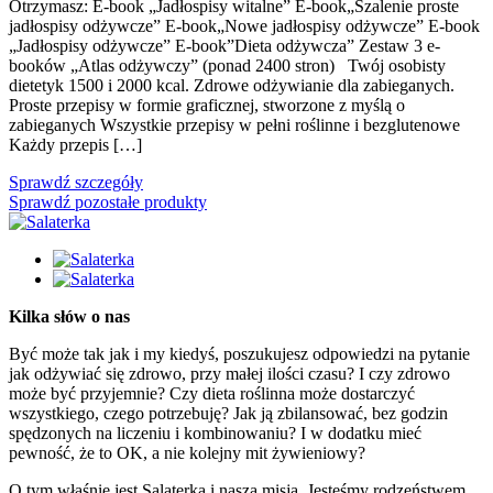
Otrzymasz: E-book „Jadłospisy witalne” E-book„Szalenie proste
jadłospisy odżywcze” E-book„Nowe jadłospisy odżywcze” E-book
„Jadłospisy odżywcze” E-book”Dieta odżywcza” Zestaw 3 e-
booków „Atlas odżywczy” (ponad 2400 stron) Twój osobisty
dietetyk 1500 i 2000 kcal. Zdrowe odżywianie dla zabieganych.
Proste przepisy w formie graficznej, stworzone z myślą o
zabieganych Wszystkie przepisy w pełni roślinne i bezglutenowe
Każdy przepis […]
Sprawdź szczegóły
Sprawdź pozostałe produkty
Kilka słów o nas
Być może tak jak i my kiedyś, poszukujesz odpowiedzi na pytanie
jak odżywiać się zdrowo, przy małej ilości czasu? I czy zdrowo
może być przyjemnie? Czy dieta roślinna może dostarczyć
wszystkiego, czego potrzebuję? Jak ją zbilansować, bez godzin
spędzonych na liczeniu i kombinowaniu? I w dodatku mieć
pewność, że to OK, a nie kolejny mit żywieniowy?
O tym właśnie jest Salaterka i nasza misja. Jesteśmy rodzeństwem,