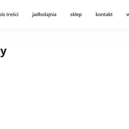
pis treści
jadłodajnia
sklep
kontakt
w
sy