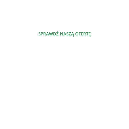
którym dzielimy się naszą pasją.
SPRAWDŹ NASZĄ OFERTĘ
POZNAJ NAS
NASZE PRODUKTY
Szalenie proste jadłospisy odżywcze
Nowe jadłospisy odżywcze
Jadłospisy odżywcze
Dieta odżywcza
Atlas odżywczy