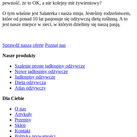
pewność, że to OK, a nie kolejny mit żywieniowy?
O tym właśnie jest Salaterka i nasza misja. Jesteśmy rodzeństwem,
które od ponad 10 lat pasjonuje się odżywczą dietą roślinną. A to
jest nasze miejsce w sieci, w którym dzielimy się naszą pasją.
Sprawdź naszą ofertę
Poznaj nas
Nasze produkty
Szalenie proste jadłospisy odżywcze
Nowe jadłospisy odżywcze
Jadłospisy odżywcze
Dieta odżywcza
Atlas odżywczy
Dla Ciebie
O nas
Artykuły
Przepisy
Sklep
Kontakt
Polityka prywatności