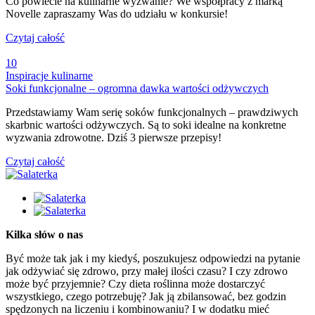
Co powiecie na kulinarne wyzwanie? We współpracy z marką
Novelle zapraszamy Was do udziału w konkursie!
Czytaj całość
10
Inspiracje kulinarne
Soki funkcjonalne – ogromna dawka wartości odżywczych
Przedstawiamy Wam serię soków funkcjonalnych – prawdziwych
skarbnic wartości odżywczych. Są to soki idealne na konkretne
wyzwania zdrowotne. Dziś 3 pierwsze przepisy!
Czytaj całość
Kilka słów o nas
Być może tak jak i my kiedyś, poszukujesz odpowiedzi na pytanie
jak odżywiać się zdrowo, przy małej ilości czasu? I czy zdrowo
może być przyjemnie? Czy dieta roślinna może dostarczyć
wszystkiego, czego potrzebuję? Jak ją zbilansować, bez godzin
spędzonych na liczeniu i kombinowaniu? I w dodatku mieć