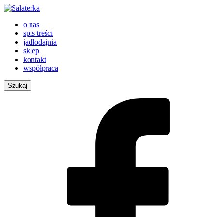
o nas
spis treści
jadłodajnia
sklep
kontakt
współpraca
Szukaj