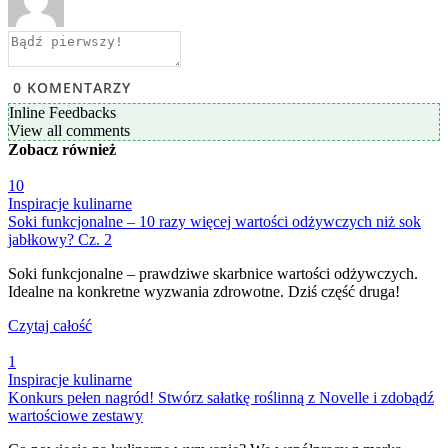
0
KOMENTARZY
Inline Feedbacks
View all comments
Zobacz
również
10
Inspiracje kulinarne
Soki funkcjonalne – 10 razy więcej wartości odżywczych niż sok
jabłkowy? Cz. 2
Soki funkcjonalne – prawdziwe skarbnice wartości odżywczych.
Idealne na konkretne wyzwania zdrowotne. Dziś część druga!
Czytaj całość
1
Inspiracje kulinarne
Konkurs pełen nagród! Stwórz sałatkę roślinną z Novelle i zdobądź
wartościowe zestawy