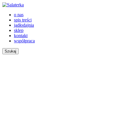
o nas
spis treści
jadłodajnia
sklep
kontakt
współpraca
Szukaj