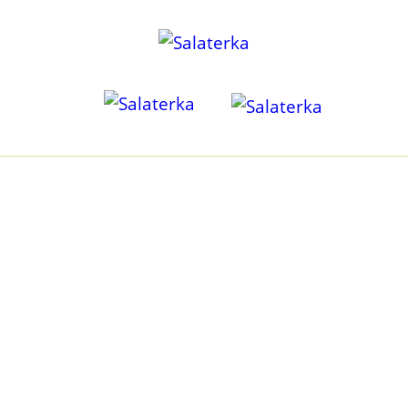
KILKA SŁÓW O NAS
Być może tak jak i my kiedyś, poszukujesz odpowiedzi na
pytanie jak odżywiać się zdrowo, przy małej ilości czasu? I
czy zdrowo może być przyjemnie? Czy dieta roślinna może
dostarczyć wszystkiego, czego potrzebuję? Jak ją
zbilansować, bez godzin spędzonych na liczeniu i
kombinowaniu? I w dodatku mieć pewność, że to OK, a nie
kolejny mit żywieniowy?
O tym właśnie jest Salaterka i nasza misja. Jesteśmy