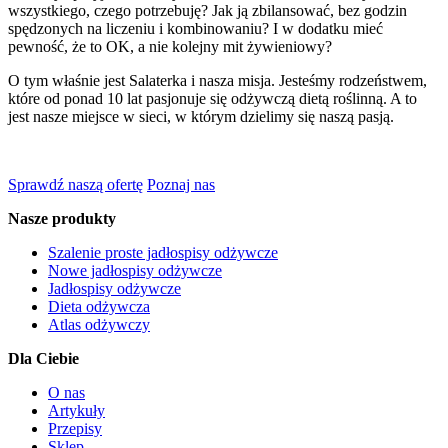
wszystkiego, czego potrzebuję? Jak ją zbilansować, bez godzin
spędzonych na liczeniu i kombinowaniu? I w dodatku mieć
pewność, że to OK, a nie kolejny mit żywieniowy?
O tym właśnie jest Salaterka i nasza misja. Jesteśmy rodzeństwem,
które od ponad 10 lat pasjonuje się odżywczą dietą roślinną. A to
jest nasze miejsce w sieci, w którym dzielimy się naszą pasją.
Sprawdź naszą ofertę
Poznaj nas
Nasze produkty
Szalenie proste jadłospisy odżywcze
Nowe jadłospisy odżywcze
Jadłospisy odżywcze
Dieta odżywcza
Atlas odżywczy
Dla Ciebie
O nas
Artykuły
Przepisy
Sklep