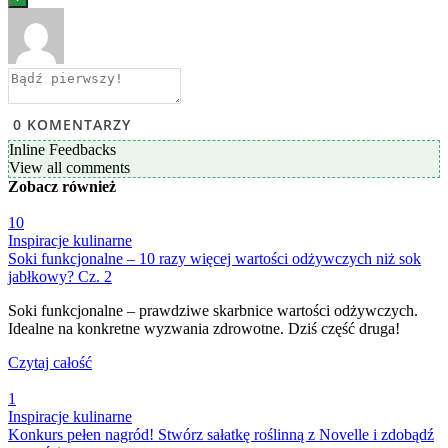
0
KOMENTARZY
Inline Feedbacks
View all comments
Zobacz
również
10
Inspiracje kulinarne
Soki funkcjonalne – 10 razy więcej wartości odżywczych niż sok
jabłkowy? Cz. 2
Soki funkcjonalne – prawdziwe skarbnice wartości odżywczych.
Idealne na konkretne wyzwania zdrowotne. Dziś część druga!
Czytaj całość
1
Inspiracje kulinarne
Konkurs pełen nagród! Stwórz sałatkę roślinną z Novelle i zdobądź