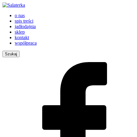
o nas
spis treści
jadłodajnia
sklep
kontakt
współpraca
Szukaj