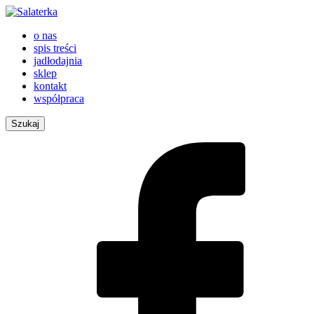
o nas
spis treści
jadłodajnia
sklep
kontakt
współpraca
Szukaj