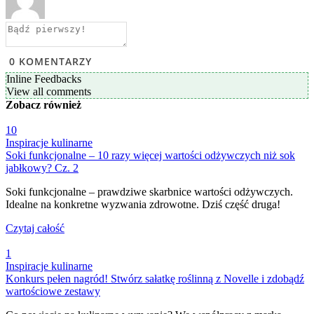
0
KOMENTARZY
Inline Feedbacks
View all comments
Zobacz
również
10
Inspiracje kulinarne
Soki funkcjonalne – 10 razy więcej wartości odżywczych niż sok
jabłkowy? Cz. 2
Soki funkcjonalne – prawdziwe skarbnice wartości odżywczych.
Idealne na konkretne wyzwania zdrowotne. Dziś część druga!
Czytaj całość
1
Inspiracje kulinarne
Konkurs pełen nagród! Stwórz sałatkę roślinną z Novelle i zdobądź
wartościowe zestawy