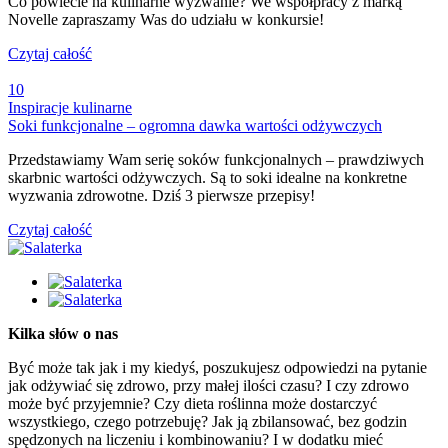
Co powiecie na kulinarne wyzwanie? We współpracy z marką
Novelle zapraszamy Was do udziału w konkursie!
Czytaj całość
10
Inspiracje kulinarne
Soki funkcjonalne – ogromna dawka wartości odżywczych
Przedstawiamy Wam serię soków funkcjonalnych – prawdziwych
skarbnic wartości odżywczych. Są to soki idealne na konkretne
wyzwania zdrowotne. Dziś 3 pierwsze przepisy!
Czytaj całość
Kilka słów o nas
Być może tak jak i my kiedyś, poszukujesz odpowiedzi na pytanie
jak odżywiać się zdrowo, przy małej ilości czasu? I czy zdrowo
może być przyjemnie? Czy dieta roślinna może dostarczyć
wszystkiego, czego potrzebuję? Jak ją zbilansować, bez godzin
spędzonych na liczeniu i kombinowaniu? I w dodatku mieć