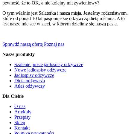
pewność, że to OK, a nie kolejny mit żywieniowy?
O tym właśnie jest Salaterka i nasza misja. Jesteśmy rodzeństwem,
które od ponad 10 lat pasjonuje się odżywczą dietą roślinną. A to
jest nasze miejsce w sieci, w którym dzielimy się naszą pasją.
Sprawdź naszą ofertę
Poznaj nas
Nasze produkty
Szalenie proste jadłospisy odżywcze
Nowe jadłospisy odżywcze
Jadłospisy odżywcze
Dieta odżywcza
Atlas odżywczy
Dla Ciebie
O nas
Artykuły
Przepisy
Sklep
Kontakt
Polityka prywatności