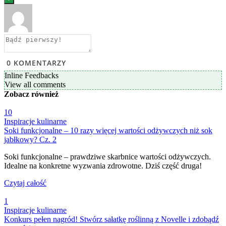
0
KOMENTARZY
Inline Feedbacks
View all comments
Zobacz
również
10
Inspiracje kulinarne
Soki funkcjonalne – 10 razy więcej wartości odżywczych niż sok
jabłkowy? Cz. 2
Soki funkcjonalne – prawdziwe skarbnice wartości odżywczych.
Idealne na konkretne wyzwania zdrowotne. Dziś część druga!
Czytaj całość
1
Inspiracje kulinarne
Konkurs pełen nagród! Stwórz sałatkę roślinną z Novelle i zdobądź