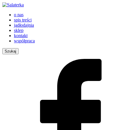
o nas
spis treści
jadłodajnia
sklep
kontakt
współpraca
Szukaj