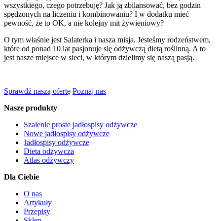
wszystkiego, czego potrzebuję? Jak ją zbilansować, bez godzin
spędzonych na liczeniu i kombinowaniu? I w dodatku mieć
pewność, że to OK, a nie kolejny mit żywieniowy?
O tym właśnie jest Salaterka i nasza misja. Jesteśmy rodzeństwem,
które od ponad 10 lat pasjonuje się odżywczą dietą roślinną. A to
jest nasze miejsce w sieci, w którym dzielimy się naszą pasją.
Sprawdź naszą ofertę
Poznaj nas
Nasze produkty
Szalenie proste jadłospisy odżywcze
Nowe jadłospisy odżywcze
Jadłospisy odżywcze
Dieta odżywcza
Atlas odżywczy
Dla Ciebie
O nas
Artykuły
Przepisy
Sklep