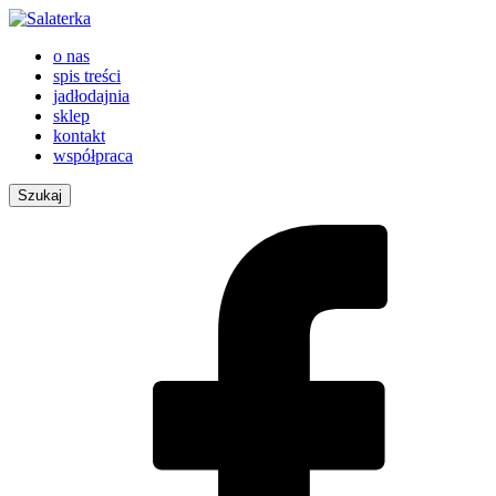
o nas
spis treści
jadłodajnia
sklep
kontakt
współpraca
Szukaj