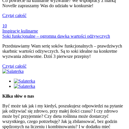
Co powiecie na kulinarne wyzwanie? We współpracy z marką
Novelle zapraszamy Was do udziału w konkursie!
Czytaj całość
10
Inspiracje kulinarne
Soki funkcjonalne – ogromna dawka wartości odżywczych
Przedstawiamy Wam serię soków funkcjonalnych – prawdziwych
skarbnic wartości odżywczych. Są to soki idealne na konkretne
wyzwania zdrowotne. Dziś 3 pierwsze przepisy!
Czytaj całość
Kilka słów o nas
Być może tak jak i my kiedyś, poszukujesz odpowiedzi na pytanie
jak odżywiać się zdrowo, przy małej ilości czasu? I czy zdrowo
może być przyjemnie? Czy dieta roślinna może dostarczyć
wszystkiego, czego potrzebuję? Jak ją zbilansować, bez godzin
spędzonych na liczeniu i kombinowaniu? I w dodatku mieć