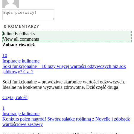
0
KOMENTARZY
Inline Feedbacks
View all comments
Zobacz
również
10
Inspiracje kulinarne
Soki funkcjonalne – 10 razy więcej wartości odżywczych niż sok
jabłkowy? Cz. 2
Soki funkcjonalne – prawdziwe skarbnice wartości odżywczych.
Idealne na konkretne wyzwania zdrowotne. Dziś część druga!
Czytaj całość
1
Inspiracje kulinarne
Konkurs pełen nagród! Stwórz sałatkę roślinną z Novelle i zdobądź
wartościowe zestawy