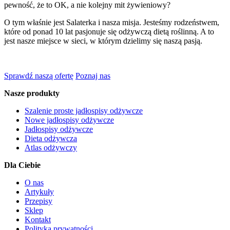
pewność, że to OK, a nie kolejny mit żywieniowy?
O tym właśnie jest Salaterka i nasza misja. Jesteśmy rodzeństwem,
które od ponad 10 lat pasjonuje się odżywczą dietą roślinną. A to
jest nasze miejsce w sieci, w którym dzielimy się naszą pasją.
Sprawdź naszą ofertę
Poznaj nas
Nasze produkty
Szalenie proste jadłospisy odżywcze
Nowe jadłospisy odżywcze
Jadłospisy odżywcze
Dieta odżywcza
Atlas odżywczy
Dla Ciebie
O nas
Artykuły
Przepisy
Sklep
Kontakt
Polityka prywatności