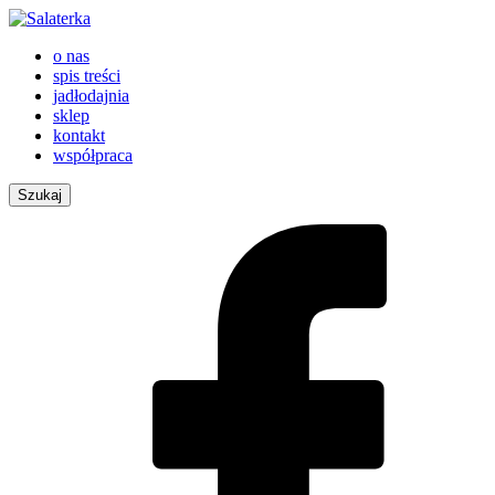
o nas
spis treści
jadłodajnia
sklep
kontakt
współpraca
Szukaj