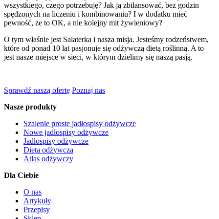
wszystkiego, czego potrzebuję? Jak ją zbilansować, bez godzin
spędzonych na liczeniu i kombinowaniu? I w dodatku mieć
pewność, że to OK, a nie kolejny mit żywieniowy?
O tym właśnie jest Salaterka i nasza misja. Jesteśmy rodzeństwem,
które od ponad 10 lat pasjonuje się odżywczą dietą roślinną. A to
jest nasze miejsce w sieci, w którym dzielimy się naszą pasją.
Sprawdź naszą ofertę
Poznaj nas
Nasze produkty
Szalenie proste jadłospisy odżywcze
Nowe jadłospisy odżywcze
Jadłospisy odżywcze
Dieta odżywcza
Atlas odżywczy
Dla Ciebie
O nas
Artykuły
Przepisy
Sklep