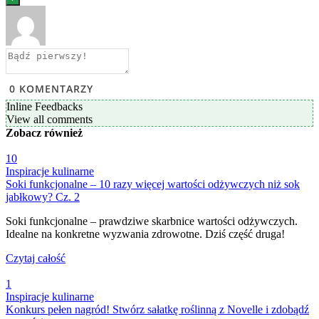
0
KOMENTARZY
Inline Feedbacks
View all comments
Zobacz
również
10
Inspiracje kulinarne
Soki funkcjonalne – 10 razy więcej wartości odżywczych niż sok
jabłkowy? Cz. 2
Soki funkcjonalne – prawdziwe skarbnice wartości odżywczych.
Idealne na konkretne wyzwania zdrowotne. Dziś część druga!
Czytaj całość
1
Inspiracje kulinarne
Konkurs pełen nagród! Stwórz sałatkę roślinną z Novelle i zdobądź