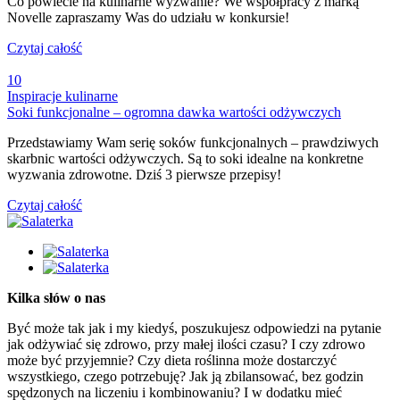
Co powiecie na kulinarne wyzwanie? We współpracy z marką
Novelle zapraszamy Was do udziału w konkursie!
Czytaj całość
10
Inspiracje kulinarne
Soki funkcjonalne – ogromna dawka wartości odżywczych
Przedstawiamy Wam serię soków funkcjonalnych – prawdziwych
skarbnic wartości odżywczych. Są to soki idealne na konkretne
wyzwania zdrowotne. Dziś 3 pierwsze przepisy!
Czytaj całość
Kilka słów o nas
Być może tak jak i my kiedyś, poszukujesz odpowiedzi na pytanie
jak odżywiać się zdrowo, przy małej ilości czasu? I czy zdrowo
może być przyjemnie? Czy dieta roślinna może dostarczyć
wszystkiego, czego potrzebuję? Jak ją zbilansować, bez godzin
spędzonych na liczeniu i kombinowaniu? I w dodatku mieć