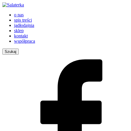
o nas
spis treści
jadłodajnia
sklep
kontakt
współpraca
Szukaj