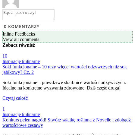
0
KOMENTARZY
Inline Feedbacks
View all comments
Zobacz
również
10
Inspiracje kulinarne
Soki funkcjonalne – 10 razy więcej wartości odżywczych niż sok
jabłkowy? Cz. 2
Soki funkcjonalne – prawdziwe skarbnice wartości odżywczych.
Idealne na konkretne wyzwania zdrowotne. Dziś część druga!
Czytaj całość
1
Inspiracje kulinarne
Konkurs pełen nagród! Stwórz sałatkę roślinną z Novelle i zdobądź
wartościowe zestawy