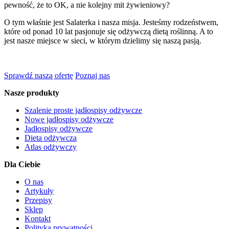
pewność, że to OK, a nie kolejny mit żywieniowy?
O tym właśnie jest Salaterka i nasza misja. Jesteśmy rodzeństwem,
które od ponad 10 lat pasjonuje się odżywczą dietą roślinną. A to
jest nasze miejsce w sieci, w którym dzielimy się naszą pasją.
Sprawdź naszą ofertę
Poznaj nas
Nasze produkty
Szalenie proste jadłospisy odżywcze
Nowe jadłospisy odżywcze
Jadłospisy odżywcze
Dieta odżywcza
Atlas odżywczy
Dla Ciebie
O nas
Artykuły
Przepisy
Sklep
Kontakt
Polityka prywatności