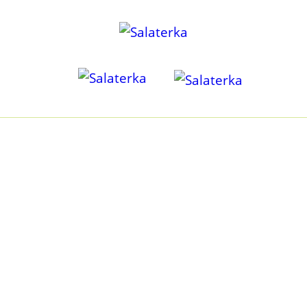
KILKA SŁÓW O NAS
Być może tak jak i my kiedyś, poszukujesz odpowiedzi na
pytanie jak odżywiać się zdrowo, przy małej ilości czasu? I
czy zdrowo może być przyjemnie? Czy dieta roślinna może
dostarczyć wszystkiego, czego potrzebuję? Jak ją
zbilansować, bez godzin spędzonych na liczeniu i
kombinowaniu? I w dodatku mieć pewność, że to OK, a nie
kolejny mit żywieniowy?
O tym właśnie jest Salaterka i nasza misja. Jesteśmy