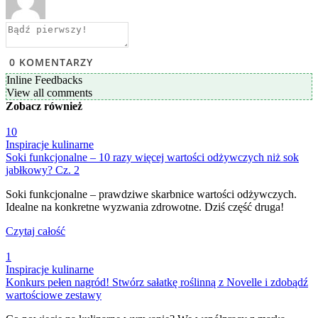
0
KOMENTARZY
Inline Feedbacks
View all comments
Zobacz
również
10
Inspiracje kulinarne
Soki funkcjonalne – 10 razy więcej wartości odżywczych niż sok
jabłkowy? Cz. 2
Soki funkcjonalne – prawdziwe skarbnice wartości odżywczych.
Idealne na konkretne wyzwania zdrowotne. Dziś część druga!
Czytaj całość
1
Inspiracje kulinarne
Konkurs pełen nagród! Stwórz sałatkę roślinną z Novelle i zdobądź
wartościowe zestawy