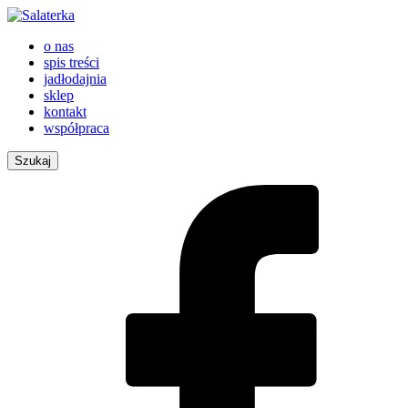
o nas
spis treści
jadłodajnia
sklep
kontakt
współpraca
Szukaj