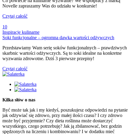
Co powiecie na kulinarne wyzwanie? We współpracy z marką
Novelle zapraszamy Was do udziału w konkursie!
Czytaj całość
10
Inspiracje kulinarne
Soki funkcjonalne – ogromna dawka wartości odżywczych
Przedstawiamy Wam serię soków funkcjonalnych – prawdziwych
skarbnic wartości odżywczych. Są to soki idealne na konkretne
wyzwania zdrowotne. Dziś 3 pierwsze przepisy!
Czytaj całość
Kilka słów o nas
Być może tak jak i my kiedyś, poszukujesz odpowiedzi na pytanie
jak odżywiać się zdrowo, przy małej ilości czasu? I czy zdrowo
może być przyjemnie? Czy dieta roślinna może dostarczyć
wszystkiego, czego potrzebuję? Jak ją zbilansować, bez godzin
spędzonych na liczeniu i kombinowaniu? I w dodatku mieć