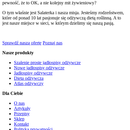
pewność, że to OK, a nie kolejny mit żywieniowy?
O tym właśnie jest Salaterka i nasza misja. Jesteśmy rodzeństwem,
które od ponad 10 lat pasjonuje się odżywczą dietą roślinną. A to
jest nasze miejsce w sieci, w którym dzielimy się naszą pasją.
Sprawdź naszą ofertę
Poznaj nas
Nasze produkty
Szalenie proste jadłospisy odżywcze
Nowe jadłospisy odżywcze
Jadłospisy odżywcze
Dieta odżywcza
Atlas odżywczy
Dla Ciebie
O nas
Artykuły
Przepisy
Sklep
Kontakt
Polityka prywatności