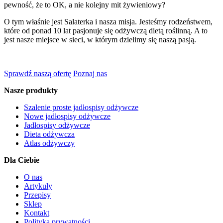
pewność, że to OK, a nie kolejny mit żywieniowy?
O tym właśnie jest Salaterka i nasza misja. Jesteśmy rodzeństwem,
które od ponad 10 lat pasjonuje się odżywczą dietą roślinną. A to
jest nasze miejsce w sieci, w którym dzielimy się naszą pasją.
Sprawdź naszą ofertę
Poznaj nas
Nasze produkty
Szalenie proste jadłospisy odżywcze
Nowe jadłospisy odżywcze
Jadłospisy odżywcze
Dieta odżywcza
Atlas odżywczy
Dla Ciebie
O nas
Artykuły
Przepisy
Sklep
Kontakt
Polityka prywatności