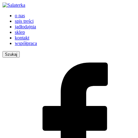
o nas
spis treści
jadłodajnia
sklep
kontakt
współpraca
Szukaj