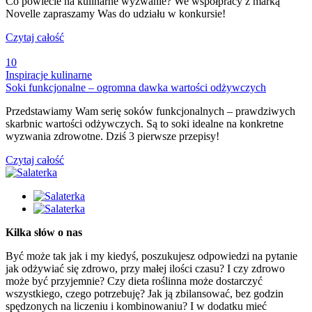
Co powiecie na kulinarne wyzwanie? We współpracy z marką
Novelle zapraszamy Was do udziału w konkursie!
Czytaj całość
10
Inspiracje kulinarne
Soki funkcjonalne – ogromna dawka wartości odżywczych
Przedstawiamy Wam serię soków funkcjonalnych – prawdziwych
skarbnic wartości odżywczych. Są to soki idealne na konkretne
wyzwania zdrowotne. Dziś 3 pierwsze przepisy!
Czytaj całość
Kilka słów o nas
Być może tak jak i my kiedyś, poszukujesz odpowiedzi na pytanie
jak odżywiać się zdrowo, przy małej ilości czasu? I czy zdrowo
może być przyjemnie? Czy dieta roślinna może dostarczyć
wszystkiego, czego potrzebuję? Jak ją zbilansować, bez godzin
spędzonych na liczeniu i kombinowaniu? I w dodatku mieć