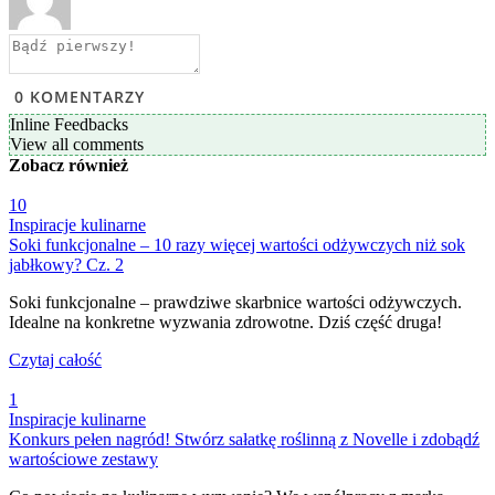
0
KOMENTARZY
Inline Feedbacks
View all comments
Zobacz
również
10
Inspiracje kulinarne
Soki funkcjonalne – 10 razy więcej wartości odżywczych niż sok
jabłkowy? Cz. 2
Soki funkcjonalne – prawdziwe skarbnice wartości odżywczych.
Idealne na konkretne wyzwania zdrowotne. Dziś część druga!
Czytaj całość
1
Inspiracje kulinarne
Konkurs pełen nagród! Stwórz sałatkę roślinną z Novelle i zdobądź
wartościowe zestawy