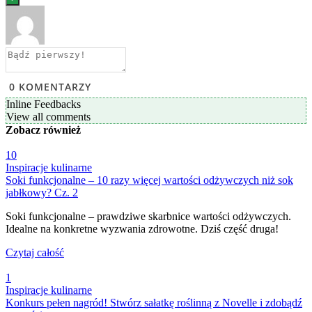
0
KOMENTARZY
Inline Feedbacks
View all comments
Zobacz
również
10
Inspiracje kulinarne
Soki funkcjonalne – 10 razy więcej wartości odżywczych niż sok
jabłkowy? Cz. 2
Soki funkcjonalne – prawdziwe skarbnice wartości odżywczych.
Idealne na konkretne wyzwania zdrowotne. Dziś część druga!
Czytaj całość
1
Inspiracje kulinarne
Konkurs pełen nagród! Stwórz sałatkę roślinną z Novelle i zdobądź