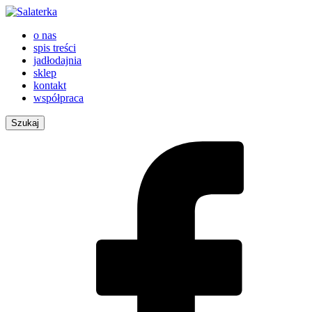
o nas
spis treści
jadłodajnia
sklep
kontakt
współpraca
Szukaj