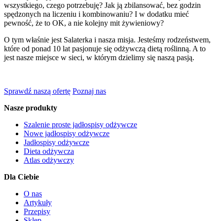
wszystkiego, czego potrzebuję? Jak ją zbilansować, bez godzin
spędzonych na liczeniu i kombinowaniu? I w dodatku mieć
pewność, że to OK, a nie kolejny mit żywieniowy?
O tym właśnie jest Salaterka i nasza misja. Jesteśmy rodzeństwem,
które od ponad 10 lat pasjonuje się odżywczą dietą roślinną. A to
jest nasze miejsce w sieci, w którym dzielimy się naszą pasją.
Sprawdź naszą ofertę
Poznaj nas
Nasze produkty
Szalenie proste jadłospisy odżywcze
Nowe jadłospisy odżywcze
Jadłospisy odżywcze
Dieta odżywcza
Atlas odżywczy
Dla Ciebie
O nas
Artykuły
Przepisy
Sklep