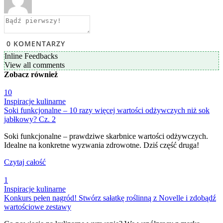
0
KOMENTARZY
Inline Feedbacks
View all comments
Zobacz
również
10
Inspiracje kulinarne
Soki funkcjonalne – 10 razy więcej wartości odżywczych niż sok
jabłkowy? Cz. 2
Soki funkcjonalne – prawdziwe skarbnice wartości odżywczych.
Idealne na konkretne wyzwania zdrowotne. Dziś część druga!
Czytaj całość
1
Inspiracje kulinarne
Konkurs pełen nagród! Stwórz sałatkę roślinną z Novelle i zdobądź
wartościowe zestawy