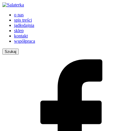
o nas
spis treści
jadłodajnia
sklep
kontakt
współpraca
Szukaj