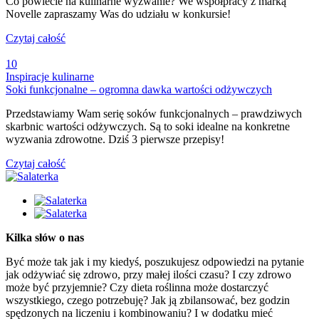
Co powiecie na kulinarne wyzwanie? We współpracy z marką
Novelle zapraszamy Was do udziału w konkursie!
Czytaj całość
10
Inspiracje kulinarne
Soki funkcjonalne – ogromna dawka wartości odżywczych
Przedstawiamy Wam serię soków funkcjonalnych – prawdziwych
skarbnic wartości odżywczych. Są to soki idealne na konkretne
wyzwania zdrowotne. Dziś 3 pierwsze przepisy!
Czytaj całość
Kilka słów o nas
Być może tak jak i my kiedyś, poszukujesz odpowiedzi na pytanie
jak odżywiać się zdrowo, przy małej ilości czasu? I czy zdrowo
może być przyjemnie? Czy dieta roślinna może dostarczyć
wszystkiego, czego potrzebuję? Jak ją zbilansować, bez godzin
spędzonych na liczeniu i kombinowaniu? I w dodatku mieć