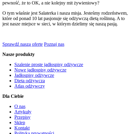
pewność, że to OK, a nie kolejny mit żywieniowy?
O tym właśnie jest Salaterka i nasza misja. Jesteśmy rodzeństwem,
które od ponad 10 lat pasjonuje się odżywczą dietą roślinną. A to
jest nasze miejsce w sieci, w którym dzielimy się naszą pasją.
Sprawdź naszą ofertę
Poznaj nas
Nasze produkty
Szalenie proste jadłospisy odżywcze
Nowe jadłospisy odżywcze
Jadłospisy odżywcze
Dieta odżywcza
Atlas odżywczy
Dla Ciebie
O nas
Artykuły
Przepisy
Sklep
Kontakt
Polityka prywatności