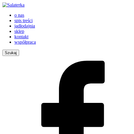
o nas
spis treści
jadłodajnia
sklep
kontakt
współpraca
Szukaj