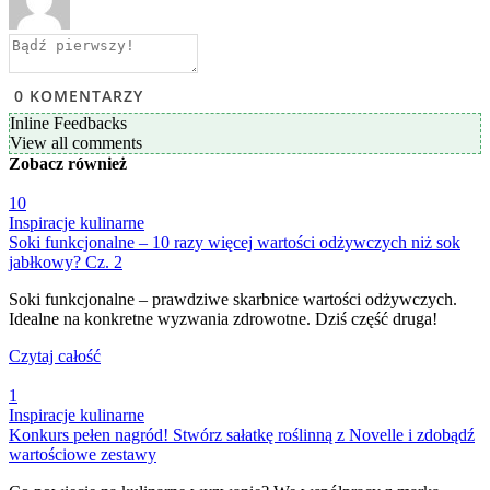
0
KOMENTARZY
Inline Feedbacks
View all comments
Zobacz
również
10
Inspiracje kulinarne
Soki funkcjonalne – 10 razy więcej wartości odżywczych niż sok
jabłkowy? Cz. 2
Soki funkcjonalne – prawdziwe skarbnice wartości odżywczych.
Idealne na konkretne wyzwania zdrowotne. Dziś część druga!
Czytaj całość
1
Inspiracje kulinarne
Konkurs pełen nagród! Stwórz sałatkę roślinną z Novelle i zdobądź
wartościowe zestawy