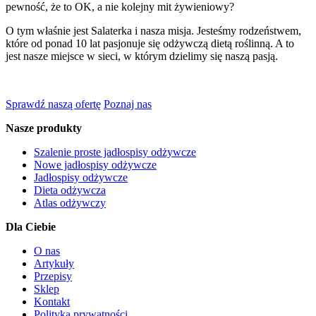
pewność, że to OK, a nie kolejny mit żywieniowy?
O tym właśnie jest Salaterka i nasza misja. Jesteśmy rodzeństwem,
które od ponad 10 lat pasjonuje się odżywczą dietą roślinną. A to
jest nasze miejsce w sieci, w którym dzielimy się naszą pasją.
Sprawdź naszą ofertę
Poznaj nas
Nasze produkty
Szalenie proste jadłospisy odżywcze
Nowe jadłospisy odżywcze
Jadłospisy odżywcze
Dieta odżywcza
Atlas odżywczy
Dla Ciebie
O nas
Artykuły
Przepisy
Sklep
Kontakt
Polityka prywatności