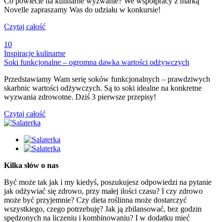
Co powiecie na kulinarne wyzwanie? We współpracy z marką
Novelle zapraszamy Was do udziału w konkursie!
Czytaj całość
10
Inspiracje kulinarne
Soki funkcjonalne – ogromna dawka wartości odżywczych
Przedstawiamy Wam serię soków funkcjonalnych – prawdziwych
skarbnic wartości odżywczych. Są to soki idealne na konkretne
wyzwania zdrowotne. Dziś 3 pierwsze przepisy!
Czytaj całość
Kilka słów o nas
Być może tak jak i my kiedyś, poszukujesz odpowiedzi na pytanie
jak odżywiać się zdrowo, przy małej ilości czasu? I czy zdrowo
może być przyjemnie? Czy dieta roślinna może dostarczyć
wszystkiego, czego potrzebuję? Jak ją zbilansować, bez godzin
spędzonych na liczeniu i kombinowaniu? I w dodatku mieć