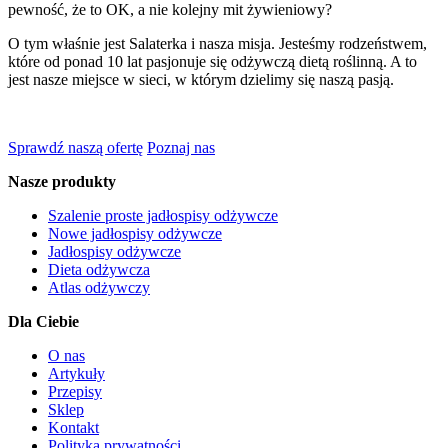
pewność, że to OK, a nie kolejny mit żywieniowy?
O tym właśnie jest Salaterka i nasza misja. Jesteśmy rodzeństwem,
które od ponad 10 lat pasjonuje się odżywczą dietą roślinną. A to
jest nasze miejsce w sieci, w którym dzielimy się naszą pasją.
Sprawdź naszą ofertę
Poznaj nas
Nasze produkty
Szalenie proste jadłospisy odżywcze
Nowe jadłospisy odżywcze
Jadłospisy odżywcze
Dieta odżywcza
Atlas odżywczy
Dla Ciebie
O nas
Artykuły
Przepisy
Sklep
Kontakt
Polityka prywatności