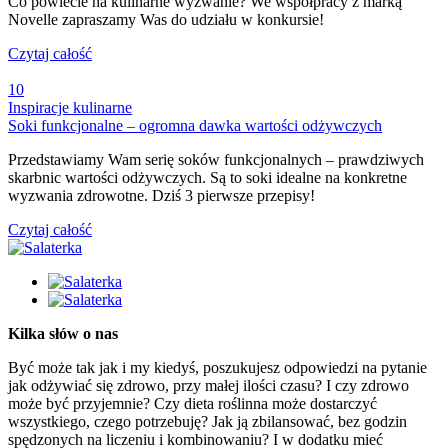
Co powiecie na kulinarne wyzwanie? We współpracy z marką
Novelle zapraszamy Was do udziału w konkursie!
Czytaj całość
10
Inspiracje kulinarne
Soki funkcjonalne – ogromna dawka wartości odżywczych
Przedstawiamy Wam serię soków funkcjonalnych – prawdziwych
skarbnic wartości odżywczych. Są to soki idealne na konkretne
wyzwania zdrowotne. Dziś 3 pierwsze przepisy!
Czytaj całość
Kilka słów o nas
Być może tak jak i my kiedyś, poszukujesz odpowiedzi na pytanie
jak odżywiać się zdrowo, przy małej ilości czasu? I czy zdrowo
może być przyjemnie? Czy dieta roślinna może dostarczyć
wszystkiego, czego potrzebuję? Jak ją zbilansować, bez godzin
spędzonych na liczeniu i kombinowaniu? I w dodatku mieć