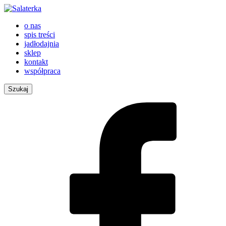
o nas
spis treści
jadłodajnia
sklep
kontakt
współpraca
Szukaj