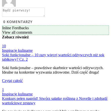
0
KOMENTARZY
Inline Feedbacks
View all comments
Zobacz
również
10
Inspiracje kulinarne
Soki funkcjonalne – 10 razy więcej wartości odżywczych niż sok
jabłkowy? Cz. 2
Soki funkcjonalne – prawdziwe skarbnice wartości odżywczych.
Idealne na konkretne wyzwania zdrowotne. Dziś część druga!
Czytaj całość
1
Inspiracje kulinarne
Konkurs pełen nagród! Stwórz sałatkę roślinną z Novelle i zdobądź
wartościowe zestawy