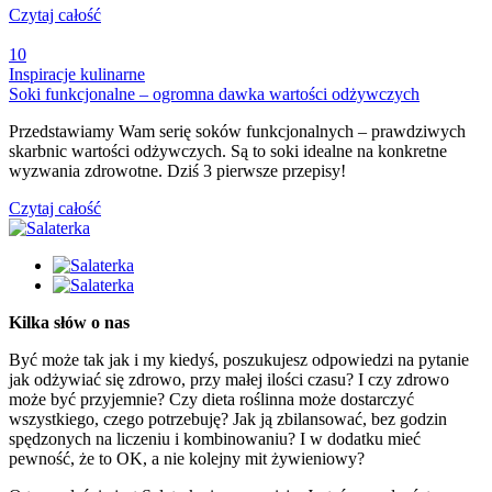
Czytaj całość
10
Inspiracje kulinarne
Soki funkcjonalne – ogromna dawka wartości odżywczych
Przedstawiamy Wam serię soków funkcjonalnych – prawdziwych
skarbnic wartości odżywczych. Są to soki idealne na konkretne
wyzwania zdrowotne. Dziś 3 pierwsze przepisy!
Czytaj całość
Kilka słów o nas
Być może tak jak i my kiedyś, poszukujesz odpowiedzi na pytanie
jak odżywiać się zdrowo, przy małej ilości czasu? I czy zdrowo
może być przyjemnie? Czy dieta roślinna może dostarczyć
wszystkiego, czego potrzebuję? Jak ją zbilansować, bez godzin
spędzonych na liczeniu i kombinowaniu? I w dodatku mieć
pewność, że to OK, a nie kolejny mit żywieniowy?