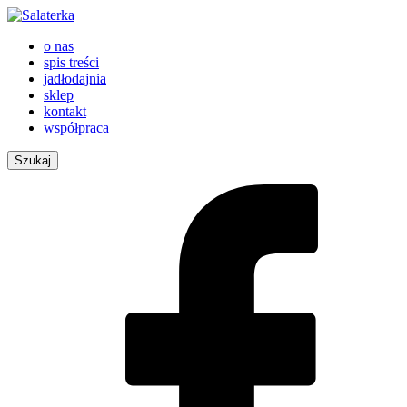
o nas
spis treści
jadłodajnia
sklep
kontakt
współpraca
Szukaj