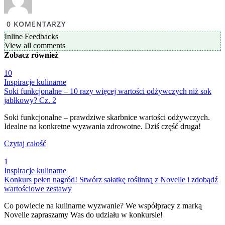
0
KOMENTARZY
Inline Feedbacks
View all comments
Zobacz
również
10
Inspiracje kulinarne
Soki funkcjonalne – 10 razy więcej wartości odżywczych niż sok
jabłkowy? Cz. 2
Soki funkcjonalne – prawdziwe skarbnice wartości odżywczych.
Idealne na konkretne wyzwania zdrowotne. Dziś część druga!
Czytaj całość
1
Inspiracje kulinarne
Konkurs pełen nagród! Stwórz sałatkę roślinną z Novelle i zdobądź
wartościowe zestawy
Co powiecie na kulinarne wyzwanie? We współpracy z marką
Novelle zapraszamy Was do udziału w konkursie!