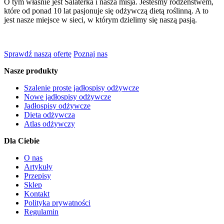
O tym właśnie jest Salaterka i nasza misja. Jesteśmy rodzeństwem,
które od ponad 10 lat pasjonuje się odżywczą dietą roślinną. A to
jest nasze miejsce w sieci, w którym dzielimy się naszą pasją.
Sprawdź naszą ofertę
Poznaj nas
Nasze produkty
Szalenie proste jadłospisy odżywcze
Nowe jadłospisy odżywcze
Jadłospisy odżywcze
Dieta odżywcza
Atlas odżywczy
Dla Ciebie
O nas
Artykuły
Przepisy
Sklep
Kontakt
Polityka prywatności
Regulamin