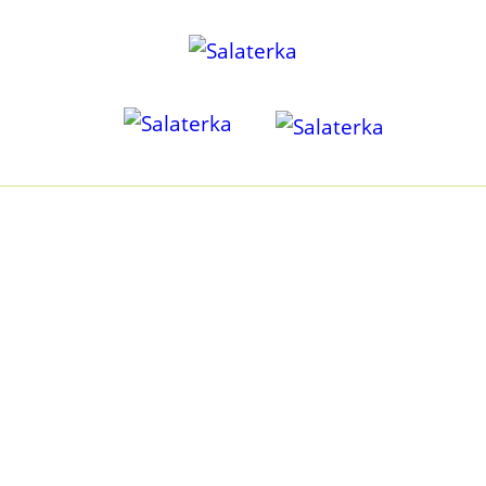
KILKA SŁÓW O NAS
Być może tak jak i my kiedyś, poszukujesz odpowiedzi na
pytanie jak odżywiać się zdrowo, przy małej ilości czasu? I
czy zdrowo może być przyjemnie? Czy dieta roślinna może
dostarczyć wszystkiego, czego potrzebuję? Jak ją
zbilansować, bez godzin spędzonych na liczeniu i
kombinowaniu? I w dodatku mieć pewność, że to OK, a nie
kolejny mit żywieniowy?
O tym właśnie jest Salaterka i nasza misja. Jesteśmy