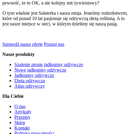
pewność, że to OK, a nie kolejny mit żywieniowy?
O tym właśnie jest Salaterka i nasza misja. Jesteśmy rodzeństwem,
które od ponad 10 lat pasjonuje się odżywczą dietą roślinną. A to
jest nasze miejsce w sieci, w którym dzielimy się naszą pasją.
Sprawdź naszą ofertę
Poznaj nas
Nasze produkty
Szalenie proste jadłospisy odżywcze
Nowe jadłospisy odżywcze
Jadłospisy odżywcze
Dieta odżywcza
Atlas odżywczy
Dla Ciebie
O nas
Artykuły
Przepisy
Sklep
Kontakt
Polityka prywatności