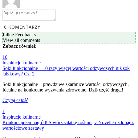
0
KOMENTARZY
Inline Feedbacks
View all comments
Zobacz
również
10
Inspiracje kulinarne
Soki funkcjonalne – 10 razy więcej wartości odżywczych niż sok
jabłkowy? Cz. 2
Soki funkcjonalne – prawdziwe skarbnice wartości odżywczych.
Idealne na konkretne wyzwania zdrowotne. Dziś część druga!
Czytaj całość
1
Inspiracje kulinarne
Konkurs pełen nagród! Stwórz sałatkę roślinną z Novelle i zdobądź
wartościowe zestawy