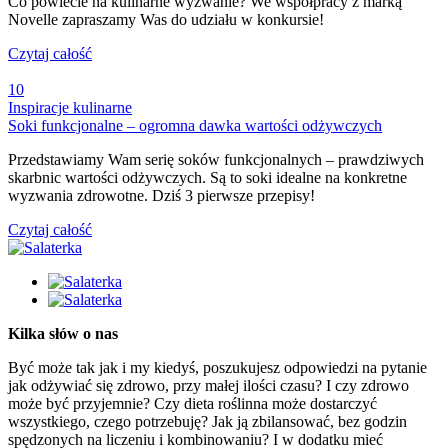
Co powiecie na kulinarne wyzwanie? We współpracy z marką
Novelle zapraszamy Was do udziału w konkursie!
Czytaj całość
10
Inspiracje kulinarne
Soki funkcjonalne – ogromna dawka wartości odżywczych
Przedstawiamy Wam serię soków funkcjonalnych – prawdziwych
skarbnic wartości odżywczych. Są to soki idealne na konkretne
wyzwania zdrowotne. Dziś 3 pierwsze przepisy!
Czytaj całość
Kilka słów o nas
Być może tak jak i my kiedyś, poszukujesz odpowiedzi na pytanie
jak odżywiać się zdrowo, przy małej ilości czasu? I czy zdrowo
może być przyjemnie? Czy dieta roślinna może dostarczyć
wszystkiego, czego potrzebuję? Jak ją zbilansować, bez godzin
spędzonych na liczeniu i kombinowaniu? I w dodatku mieć