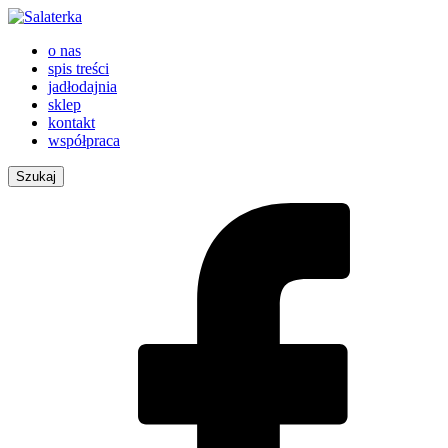
o nas
spis treści
jadłodajnia
sklep
kontakt
współpraca
Szukaj