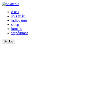
o nas
spis treści
jadłodajnia
sklep
kontakt
współpraca
Szukaj