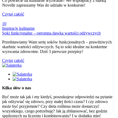
Co powiecie na kulinarne wyzwanie? We współpracy z marką
Novelle zapraszamy Was do udziału w konkursie!
Czytaj całość
10
Inspiracje kulinarne
Soki funkcjonalne – ogromna dawka wartości odżywczych
Przedstawiamy Wam serię soków funkcjonalnych – prawdziwych
skarbnic wartości odżywczych. Są to soki idealne na konkretne
wyzwania zdrowotne. Dziś 3 pierwsze przepisy!
Czytaj całość
Kilka słów o nas
Być może tak jak i my kiedyś, poszukujesz odpowiedzi na pytanie
jak odżywiać się zdrowo, przy małej ilości czasu? I czy zdrowo
może być przyjemnie? Czy dieta roślinna może dostarczyć
wszystkiego, czego potrzebuję? Jak ją zbilansować, bez godzin
spędzonych na liczeniu i kombinowaniu? I w dodatku mieć