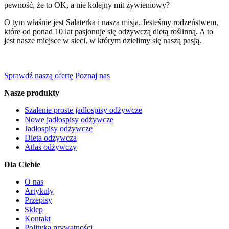
pewność, że to OK, a nie kolejny mit żywieniowy?
O tym właśnie jest Salaterka i nasza misja. Jesteśmy rodzeństwem,
które od ponad 10 lat pasjonuje się odżywczą dietą roślinną. A to
jest nasze miejsce w sieci, w którym dzielimy się naszą pasją.
Sprawdź naszą ofertę
Poznaj nas
Nasze produkty
Szalenie proste jadłospisy odżywcze
Nowe jadłospisy odżywcze
Jadłospisy odżywcze
Dieta odżywcza
Atlas odżywczy
Dla Ciebie
O nas
Artykuły
Przepisy
Sklep
Kontakt
Polityka prywatności