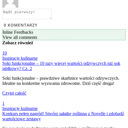
0
KOMENTARZY
Inline Feedbacks
View all comments
Zobacz
również
10
Inspiracje kulinarne
Soki funkcjonalne – 10 razy więcej wartości odżywczych niż sok
jabłkowy? Cz. 2
Soki funkcjonalne – prawdziwe skarbnice wartości odżywczych.
Idealne na konkretne wyzwania zdrowotne. Dziś część druga!
Czytaj całość
1
Inspiracje kulinarne
Konkurs pełen nagród! Stwórz sałatkę roślinną z Novelle i zdobądź
wartościowe zestawy