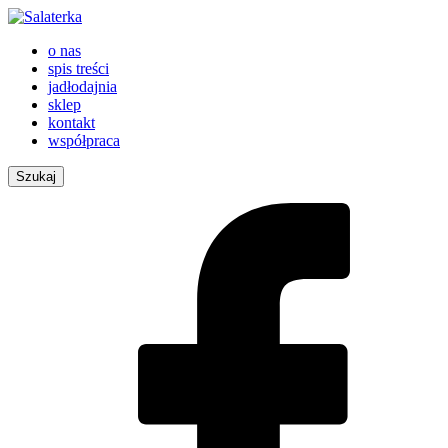
o nas
spis treści
jadłodajnia
sklep
kontakt
współpraca
Szukaj