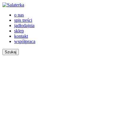
o nas
spis treści
jadłodajnia
sklep
kontakt
współpraca
Szukaj