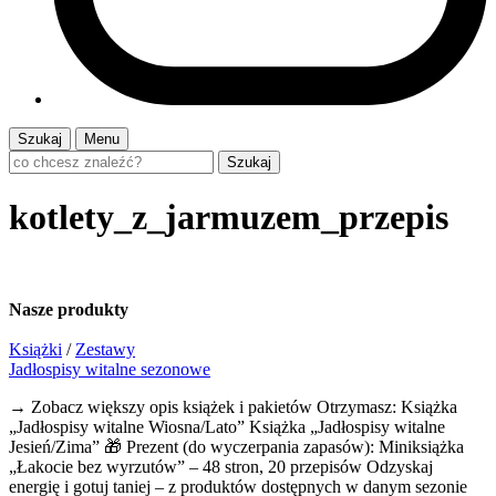
Szukaj
Menu
Szukaj
kotlety_z_jarmuzem_przepis
Nasze
produkty
Książki
/
Zestawy
Jadłospisy witalne sezonowe
→ Zobacz większy opis książek i pakietów Otrzymasz: Książka
„Jadłospisy witalne Wiosna/Lato” Książka „Jadłospisy witalne
Jesień/Zima” 🎁 Prezent (do wyczerpania zapasów): Miniksiążka
„Łakocie bez wyrzutów” – 48 stron, 20 przepisów Odzyskaj
energię i gotuj taniej – z produktów dostępnych w danym sezonie