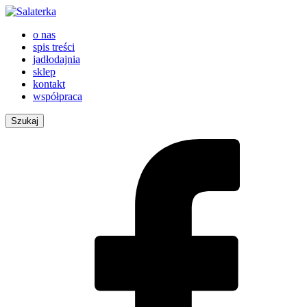
o nas
spis treści
jadłodajnia
sklep
kontakt
współpraca
Szukaj