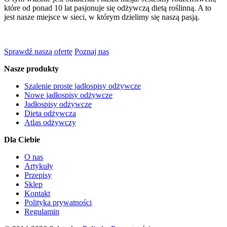
które od ponad 10 lat pasjonuje się odżywczą dietą roślinną. A to
jest nasze miejsce w sieci, w którym dzielimy się naszą pasją.
Sprawdź naszą ofertę
Poznaj nas
Nasze produkty
Szalenie proste jadłospisy odżywcze
Nowe jadłospisy odżywcze
Jadłospisy odżywcze
Dieta odżywcza
Atlas odżywczy
Dla Ciebie
O nas
Artykuły
Przepisy
Sklep
Kontakt
Polityka prywatności
Regulamin