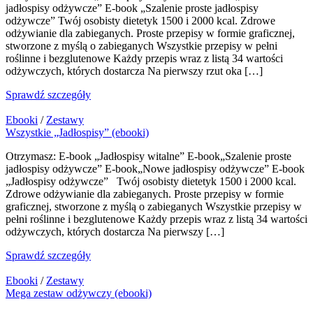
jadłospisy odżywcze” E-book „Szalenie proste jadłospisy
odżywcze” Twój osobisty dietetyk 1500 i 2000 kcal. Zdrowe
odżywianie dla zabieganych. Proste przepisy w formie graficznej,
stworzone z myślą o zabieganych Wszystkie przepisy w pełni
roślinne i bezglutenowe Każdy przepis wraz z listą 34 wartości
odżywczych, których dostarcza Na pierwszy rzut oka […]
Sprawdź szczegóły
Ebooki
/
Zestawy
Wszystkie „Jadłospisy” (ebooki)
Otrzymasz: E-book „Jadłospisy witalne” E-book„Szalenie proste
jadłospisy odżywcze” E-book„Nowe jadłospisy odżywcze” E-book
„Jadłospisy odżywcze” Twój osobisty dietetyk 1500 i 2000 kcal.
Zdrowe odżywianie dla zabieganych. Proste przepisy w formie
graficznej, stworzone z myślą o zabieganych Wszystkie przepisy w
pełni roślinne i bezglutenowe Każdy przepis wraz z listą 34 wartości
odżywczych, których dostarcza Na pierwszy […]
Sprawdź szczegóły
Ebooki
/
Zestawy
Mega zestaw odżywczy (ebooki)