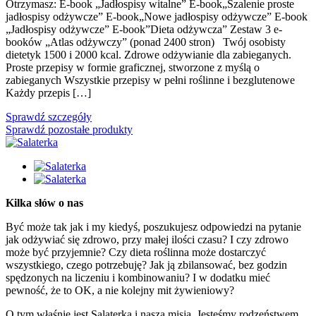
Otrzymasz: E-book „Jadłospisy witalne” E-book„Szalenie proste
jadłospisy odżywcze” E-book„Nowe jadłospisy odżywcze” E-book
„Jadłospisy odżywcze” E-book”Dieta odżywcza” Zestaw 3 e-
booków „Atlas odżywczy” (ponad 2400 stron) Twój osobisty
dietetyk 1500 i 2000 kcal. Zdrowe odżywianie dla zabieganych.
Proste przepisy w formie graficznej, stworzone z myślą o
zabieganych Wszystkie przepisy w pełni roślinne i bezglutenowe
Każdy przepis […]
Sprawdź szczegóły
Sprawdź pozostałe produkty
Kilka słów o nas
Być może tak jak i my kiedyś, poszukujesz odpowiedzi na pytanie
jak odżywiać się zdrowo, przy małej ilości czasu? I czy zdrowo
może być przyjemnie? Czy dieta roślinna może dostarczyć
wszystkiego, czego potrzebuję? Jak ją zbilansować, bez godzin
spędzonych na liczeniu i kombinowaniu? I w dodatku mieć
pewność, że to OK, a nie kolejny mit żywieniowy?
O tym właśnie jest Salaterka i nasza misja. Jesteśmy rodzeństwem,