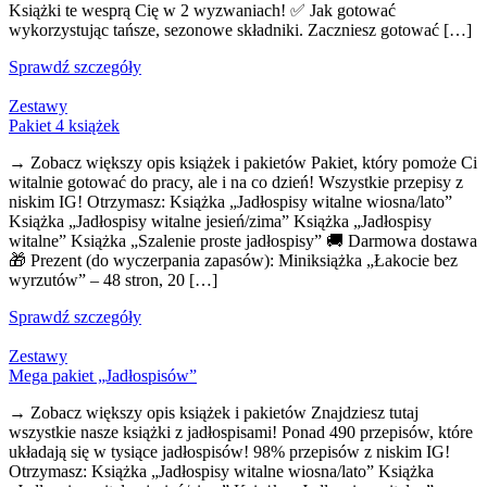
Książki te wesprą Cię w 2 wyzwaniach! ✅ Jak gotować
wykorzystując tańsze, sezonowe składniki. Zaczniesz gotować […]
Sprawdź szczegóły
Zestawy
Pakiet 4 książek
→ Zobacz większy opis książek i pakietów Pakiet, który pomoże Ci
witalnie gotować do pracy, ale i na co dzień! Wszystkie przepisy z
niskim IG! Otrzymasz: Książka „Jadłospisy witalne wiosna/lato”
Książka „Jadłospisy witalne jesień/zima” Książka „Jadłospisy
witalne” Książka „Szalenie proste jadłospisy” 🚚 Darmowa dostawa
🎁 Prezent (do wyczerpania zapasów): Miniksiążka „Łakocie bez
wyrzutów” – 48 stron, 20 […]
Sprawdź szczegóły
Zestawy
Mega pakiet „Jadłospisów”
→ Zobacz większy opis książek i pakietów Znajdziesz tutaj
wszystkie nasze książki z jadłospisami! Ponad 490 przepisów, które
układają się w tysiące jadłospisów! 98% przepisów z niskim IG!
Otrzymasz: Książka „Jadłospisy witalne wiosna/lato” Książka